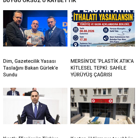
DUYGU ÖKSÜZ’Ü KAYBETTİK
Dim, Gazetecilik Yasası
MERSİN’DE ‘PLASTİK ATIK’A
Taslağını Bakan Gürlek’e
KİTLESEL TEPKİ: SAHİLE
Sundu
YÜRÜYÜŞ ÇAĞRISI