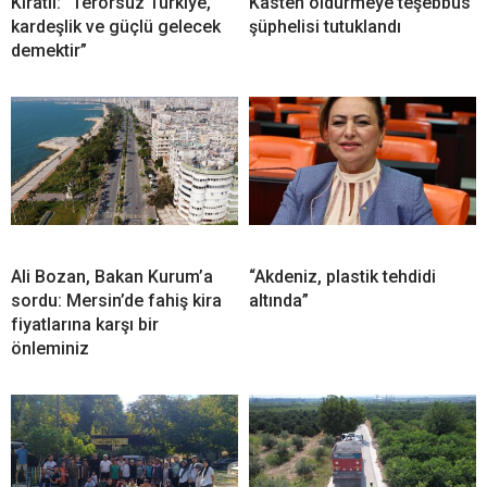
Kıratlı: “Terörsüz Türkiye,
Kasten öldürmeye teşebbüs
kardeşlik ve güçlü gelecek
şüphelisi tutuklandı
demektir”
Ali Bozan, Bakan Kurum’a
“Akdeniz, plastik tehdidi
sordu: Mersin’de fahiş kira
altında”
fiyatlarına karşı bir
önleminiz