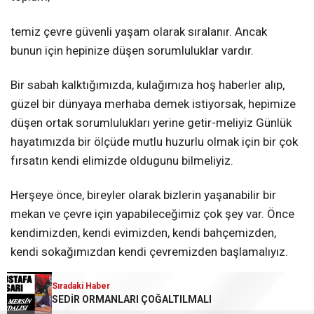
temiz çevre güvenli yaşam olarak sıralanır. Ancak
bunun için hepinize düşen sorumluluklar vardır.
Bir sabah kalktığımızda, kulağımıza hoş haberler alıp,
güzel bir dünyaya merhaba demek istiyorsak, hepimize
düşen ortak sorumlulukları yerine getir-meliyiz Günlük
hayatımızda bir ölçüde mutlu huzurlu olmak için bir çok
fırsatın kendi elimizde oldugunu bilmeliyiz.
Herşeye önce, bireyler olarak bizlerin yaşanabilir bir
mekan ve çevre için yapabileceğimiz çok şey var. Önce
kendimizden, kendi evimizden, kendi bahçemizden,
kendi sokağımızdan kendi çevremizden başlamalıyız.
Temiz çevre, temiz toplum yaratmak için, aslında, hiç bir
Sıradaki Haber
SEDİR ORMANLARI ÇOĞALTILMALI
olumsuz neden yok. Yeter ki isteyip karar verelim.