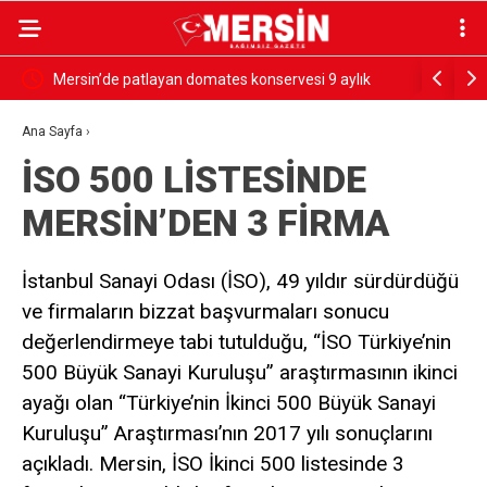
rdü
Mersin’de patlayan domates konservesi 9 aylık
SESSİZ ÇI
bebeği yaktı
Ana Sayfa
›
İSO 500 LİSTESİNDE
MERSİN’DEN 3 FİRMA
İstanbul Sanayi Odası (İSO), 49 yıldır sürdürdüğü
ve firmaların bizzat başvurmaları sonucu
değerlendirmeye tabi tutulduğu, “İSO Türkiye’nin
500 Büyük Sanayi Kuruluşu” araştırmasının ikinci
ayağı olan “Türkiye’nin İkinci 500 Büyük Sanayi
Kuruluşu” Araştırması’nın 2017 yılı sonuçlarını
açıkladı. Mersin, İSO İkinci 500 listesinde 3