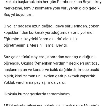
ilkokula başlamak için her gün Pambucak’tan Beydili köy
merkezine, tam 7 kilometre yolu yürüyerek gidip geldik.
Beş yıl boyunca…
O yollar sadece uzun değildi; deve sürülerinden, çoban
köpeklerinden korkarak yürüdüğümüz zorlu yollardı.
Eğitimimizi köydeki “dam okulda” aldık. İlk
öğretmenimiz Mersinli İsmail Bey’di.
Saz çalar, türkü söylerdi; sonradan sanatçı olduğunu
öğrendik. Okulda “Amerikan yardımı” dedikleri süt tozu,
haşlanmış un ve konserve balık dağıtılırdı. İmece usulü
pişirir, kimi zaman unu evden getirip ekmek yapardık.
Yokluk vardı ama paylaşım da vardı.
İlkokulu bu zor şartlarda tamamladım.
1974 yılında, ailevi nedenlerle çalışmak üzere Mersin’e