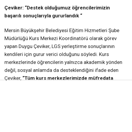
Çeviker: “Destek olduğumuz öğrencilerimizin
başarılı sonuçlarıyla gururlandık “
Mersin Büyükşehir Belediyesi Eğitim Hizmetleri Şube
Müdürlüğü Kurs Merkezi Koordinatörü olarak görev
yapan Duygu Çeviker, LGS yerleştirme sonuçlarının
kendileri için gurur verici olduğunu söyledi. Kurs
merkezlerinde öğrencilerin yalnızca akademik yönden
değil, sosyal anlamda da desteklendiğini ifade eden
Çeviker,
“Tüm kurs merkezlerimizde müfredata
uygun konu anlatımları, birebir etütler ve haftalık
deneme sınavlarıyla bu sürece hazırladığımız
öğrencilerimizin, sosyal etkinliklerle de
motivasyonlarını artırmaya çalıştık. Her ay yapılan
veli ziyaretleriyle de velilerimizi bu sürece dahil
ettik. Bu sayede veli, öğretmen, öğrenciden oluşan