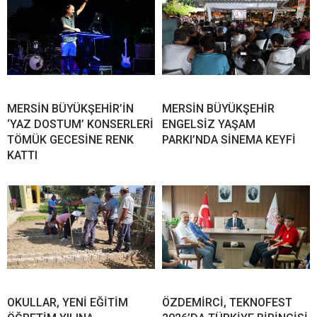
MERSİN BÜYÜKŞEHİR’İN
MERSİN BÜYÜKŞEHİR
‘YAZ DOSTUM’ KONSERLERİ
ENGELSİZ YAŞAM
TÖMÜK GECESİNE RENK
PARKI’NDA SİNEMA KEYFİ
KATTI
OKULLAR, YENİ EĞİTİM
ÖZDEMİRCİ, TEKNOFEST