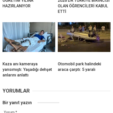
ÖĞRETİM YILINA
2026’DA TÜRKİYE BİRİNCİSİ
HAZIRLANIYOR
OLAN ÖĞRENCİLERİ KABUL
ETTİ
Kaza anı kameraya
Otomobil park halindeki
yansımıştı: Yaşadığı dehşet
araca çarptı: 5 yaralı
anlarını anlattı
YORUMLAR
Bir yanıt yazın
Yorum
*