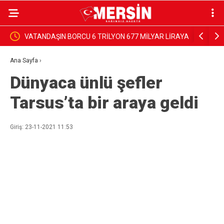
KI’NDA
VATANDAŞIN BORCU 6 TRİLYON 677 MİLYAR LİRAYA
Başkan Vek
ULAŞTI
hizmet gö
Ana Sayfa
›
Dünyaca ünlü şefler
Tarsus’ta bir araya geldi
Giriş: 23-11-2021 11:53