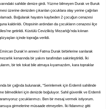
ivarındaki sahilde denize girdi. Yüzme bilmeyen Durak ve Buruk
mesi üzerine denizden çıkarılan çocuklara olay yerine çağrılan
tarılamadı. Boğularak hayatını kaybeden 2 çocuğun cenazesi
na kaldırıldı. Otopsinin ardından da çocukların cenazesi ilçe
i’ne getirildi. Küstülü Cevizliköy Mezarlığı’nda kılınan
yaşları içinde toprağa verildi.
Emircan Durak’ın annesi Fatma Durak birbirlerine sarılarak
arlık kenarında bir yakını tarafından sakinleştirildi. İki
arım, bir tek tokat bile atmaya kıyamazdım, kara topraklar
da bir çağrıda bulunarak, “Serinlemek için Erdemli sahilinde
me bilmedikleri için denizde boğuluyor. Sahil güvenlik ve Erdemli
aramıyoruz çocuklarımızı. Ben bir mesaj vermek istiyorum.
rsuya girmelerine müsaade etmeyelim. İki fidanımız gitti