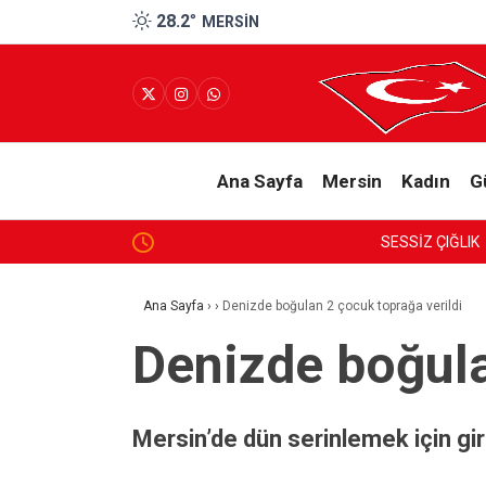
28.2
°
MERSIN
Ana Sayfa
Mersin
Kadın
G
SESSİZ ÇIĞLIK
Ana Sayfa
›
›
Denizde boğulan 2 çocuk toprağa verildi
Denizde boğula
Mersin’de dün serinlemek için gir