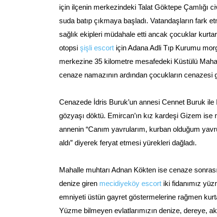
için ilçenin merkezindeki Talat Göktepe Çamlığı c
suda batıp çıkmaya başladı. Vatandaşların fark et
sağlık ekipleri müdahale etti ancak çocuklar kur
otopsi
şişli escort
için Adana Adli Tıp Kurumu morgu
merkezine 35 kilometre mesafedeki Küstülü Mahalles
cenaze namazının ardından çocukların cenazesi göz
Cenazede İdris Buruk’un annesi Cennet Buruk ile 
gözyaşı döktü. Emircan’ın kız kardeşi Gizem ise mez
annenin “Canım yavrularım, kurban olduğum yavrul
aldı” diyerek feryat etmesi yürekleri dağladı.
Mahalle muhtarı Adnan Kökten ise cenaze sonrasın
denize giren
mecidiyeköy escort
iki fidanımız yüz
emniyeti üstün gayret göstermelerine rağmen kurt
Yüzme bilmeyen evlatlarımızın denize, dereye, aka