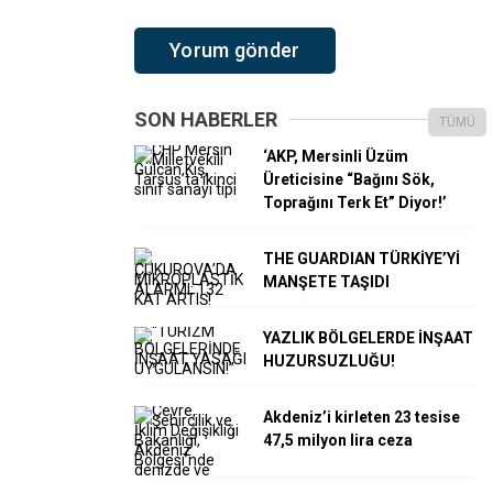
SON HABERLER
TÜMÜ
‘AKP, Mersinli Üzüm
Üreticisine “Bağını Sök,
Toprağını Terk Et” Diyor!’
THE GUARDIAN TÜRKİYE’Yİ
MANŞETE TAŞIDI
YAZLIK BÖLGELERDE İNŞAAT
HUZURSUZLUĞU!
Akdeniz’i kirleten 23 tesise
47,5 milyon lira ceza