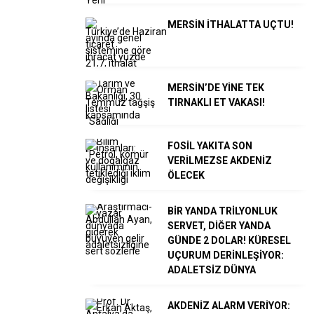
MERSİN İTHALATTA UÇTU!
MERSİN’DE YİNE TEK
TIRNAKLI ET VAKASI!
FOSİL YAKITA SON
VERİLMEZSE AKDENİZ
ÖLECEK
BİR YANDA TRİLYONLUK
SERVET, DİĞER YANDA
GÜNDE 2 DOLAR! KÜRESEL
UÇURUM DERİNLEŞİYOR:
ADALETSİZ DÜNYA
AKDENİZ ALARM VERİYOR: