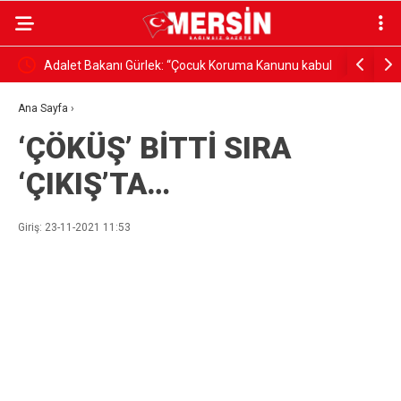
şanı 5
Adalet Bakanı Gürlek: “Çocuk Koruma Kanunu kabul
MISIR ÜRE
edilerek yasalaştı”
FİNANSM
Ana Sayfa
›
‘ÇÖKÜŞ’ BİTTİ SIRA
‘ÇIKIŞ’TA…
Giriş: 23-11-2021 11:53