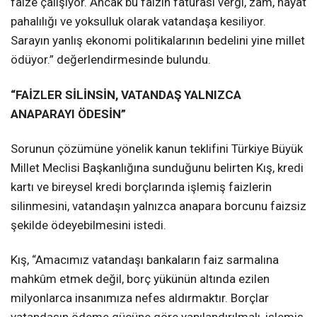
faize çalışıyor. Ancak bu faizin faturası vergi, zam, hayat
pahalılığı ve yoksulluk olarak vatandaşa kesiliyor.
Sarayın yanlış ekonomi politikalarının bedelini yine millet
ödüyor.” değerlendirmesinde bulundu.
“FAİZLER SİLİNSİN, VATANDAŞ YALNIZCA
ANAPARAYI ÖDESİN”
Sorunun çözümüne yönelik kanun teklifini Türkiye Büyük
Millet Meclisi Başkanlığına sunduğunu belirten Kış, kredi
kartı ve bireysel kredi borçlarında işlemiş faizlerin
silinmesini, vatandaşın yalnızca anapara borcunu faizsiz
şekilde ödeyebilmesini istedi.
Kış, “Amacımız vatandaşı bankaların faiz sarmalına
mahkûm etmek değil, borç yükünün altında ezilen
milyonlarca insanımıza nefes aldırmaktır. Borçlar
vatandaşın ödeme gücüne göre yapılandırılmalı, işlemiş