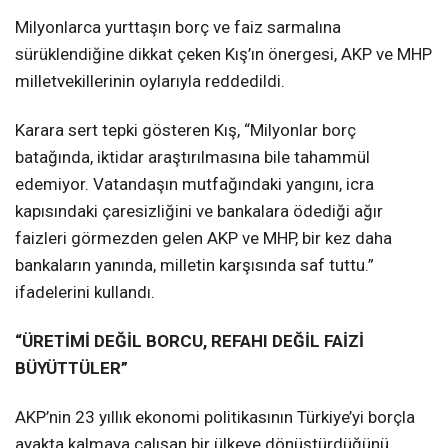
Milyonlarca yurttaşın borç ve faiz sarmalına
sürüklendiğine dikkat çeken Kış’ın önergesi, AKP ve MHP
milletvekillerinin oylarıyla reddedildi.
Karara sert tepki gösteren Kış, “Milyonlar borç
batağında, iktidar araştırılmasına bile tahammül
edemiyor. Vatandaşın mutfağındaki yangını, icra
kapısındaki çaresizliğini ve bankalara ödediği ağır
faizleri görmezden gelen AKP ve MHP, bir kez daha
bankaların yanında, milletin karşısında saf tuttu.”
ifadelerini kullandı.
“ÜRETİMİ DEĞİL BORCU, REFAHI DEĞİL FAİZİ
BÜYÜTTÜLER”
AKP’nin 23 yıllık ekonomi politikasının Türkiye’yi borçla
ayakta kalmaya çalışan bir ülkeye dönüştürdüğünü