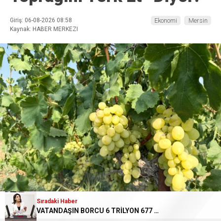
Giriş: 06-08-2026 08:58
Ekonomi
Mersin
Kaynak: HABER MERKEZI
Sıradaki Haber
VATANDAŞIN BORCU 6 TRİLYON 677 MİLYAR LİRAYA ULAŞTI
ABONE OL