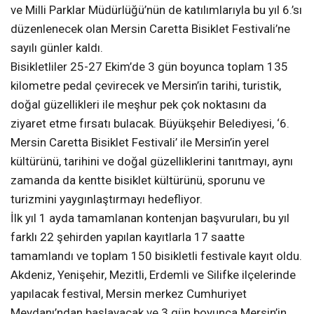
ve Milli Parklar Müdürlüğü’nün de katılımlarıyla bu yıl 6.’sı
düzenlenecek olan Mersin Caretta Bisiklet Festivali’ne
sayılı günler kaldı.
Bisikletliler 25-27 Ekim’de 3 gün boyunca toplam 135
kilometre pedal çevirecek ve Mersin’in tarihi, turistik,
doğal güzellikleri ile meşhur pek çok noktasını da
ziyaret etme fırsatı bulacak. Büyükşehir Belediyesi, ‘6.
Mersin Caretta Bisiklet Festivali’ ile Mersin’in yerel
kültürünü, tarihini ve doğal güzelliklerini tanıtmayı, aynı
zamanda da kentte bisiklet kültürünü, sporunu ve
turizmini yaygınlaştırmayı hedefliyor.
İlk yıl 1 ayda tamamlanan kontenjan başvuruları, bu yıl
farklı 22 şehirden yapılan kayıtlarla 17 saatte
tamamlandı ve toplam 150 bisikletli festivale kayıt oldu.
Akdeniz, Yenişehir, Mezitli, Erdemli ve Silifke ilçelerinde
yapılacak festival, Mersin merkez Cumhuriyet
Meydanı’ndan başlayacak ve 3 gün boyunca Mersin’in