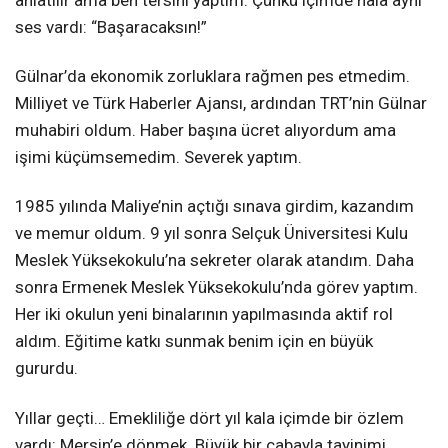
anlatılır ama ben tersini yaptım. Çünkü içimde hâlâ aynı
ses vardı: “Başaracaksın!”
Gülnar’da ekonomik zorluklara rağmen pes etmedim.
Milliyet ve Türk Haberler Ajansı, ardından TRT’nin Gülnar
muhabiri oldum. Haber başına ücret alıyordum ama
işimi küçümsemedim. Severek yaptım.
1985 yılında Maliye’nin açtığı sınava girdim, kazandım
ve memur oldum. 9 yıl sonra Selçuk Üniversitesi Kulu
Meslek Yüksekokulu’na sekreter olarak atandım. Daha
sonra Ermenek Meslek Yüksekokulu’nda görev yaptım.
Her iki okulun yeni binalarının yapılmasında aktif rol
aldım. Eğitime katkı sunmak benim için en büyük
gururdu.
Yıllar geçti… Emekliliğe dört yıl kala içimde bir özlem
vardı: Mersin’e dönmek. Büyük bir çabayla tayinimi