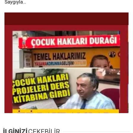
Saygıyla…
İLGİNİZİ
ÇEKEBİLİR