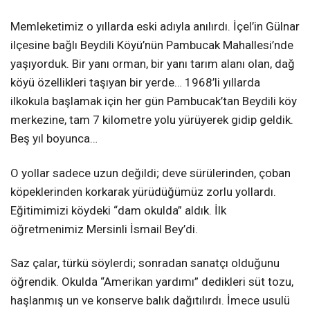
Memleketimiz o yıllarda eski adıyla anılırdı. İçel’in Gülnar
ilçesine bağlı Beydili Köyü’nün Pambucak Mahallesi’nde
yaşıyorduk. Bir yanı orman, bir yanı tarım alanı olan, dağ
köyü özellikleri taşıyan bir yerde… 1968’li yıllarda
ilkokula başlamak için her gün Pambucak’tan Beydili köy
merkezine, tam 7 kilometre yolu yürüyerek gidip geldik.
Beş yıl boyunca…
O yollar sadece uzun değildi; deve sürülerinden, çoban
köpeklerinden korkarak yürüdüğümüz zorlu yollardı.
Eğitimimizi köydeki “dam okulda” aldık. İlk
öğretmenimiz Mersinli İsmail Bey’di.
Saz çalar, türkü söylerdi; sonradan sanatçı olduğunu
öğrendik. Okulda “Amerikan yardımı” dedikleri süt tozu,
haşlanmış un ve konserve balık dağıtılırdı. İmece usulü