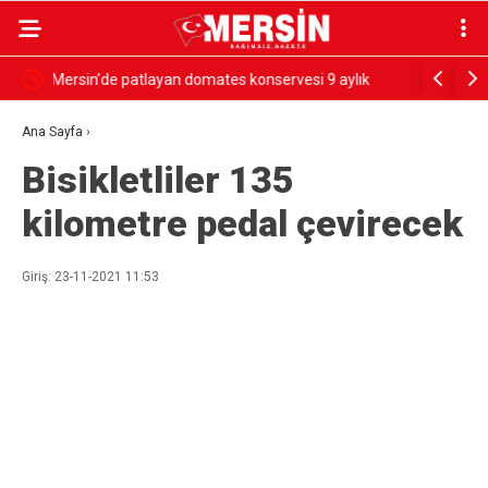
ık
SESSİZ ÇIĞLIK
PARANIN 
GÖRSÜN
Ana Sayfa
›
Bisikletliler 135
kilometre pedal çevirecek
Giriş: 23-11-2021 11:53