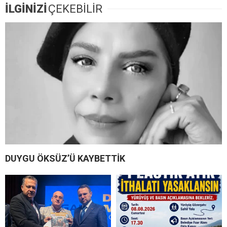
İLGİNİZİ
ÇEKEBİLİR
DUYGU ÖKSÜZ’Ü KAYBETTİK