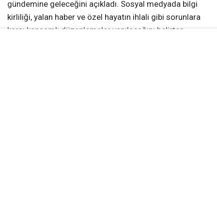
gündemine geleceğini açıkladı. Sosyal medyada bilgi
kirliliği, yalan haber ve özel hayatın ihlali gibi sorunlara
karşı kapsamlı düzenlemeler yapılacağını belirten
Gürlek, dijital medyanın daha sağlıklı bir yapıya
kavuşması için yürütülen çalışmaları önemsediklerini
ifade etti.
GAZETECİLİĞİN GELECEĞİ TARTIŞILDI
Iğdır’daki çalıştayda gazeteciliğin geleceği masaya
yatırıldı. KGK Genel Başkanı Mehmet Ali Dim çalıştay
öncesinde yaptığı konuşmada gazeteciliğin geleceğine
dair kaygılarını ve yasaya olan ihtiyacı anlattı. KGK Genel
Başkan Yardımcısı Nalan Yazgan da panelde bir
konuşma yaparak yeni NATO döneminde dijital medya
bilgi savaşları konusunda bilgi verdi.
İLGİNİZİ
ÇEKEBİLİR