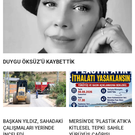
DUYGU ÖKSÜZ’Ü KAYBETTİK
BAŞKAN YILDIZ, SAHADAKİ
MERSİN’DE ‘PLASTİK ATIK’A
ÇALIŞMALARI YERİNDE
KİTLESEL TEPKİ: SAHİLE
İNCELEDİ
YÜRÜYÜŞ ÇAĞRISI