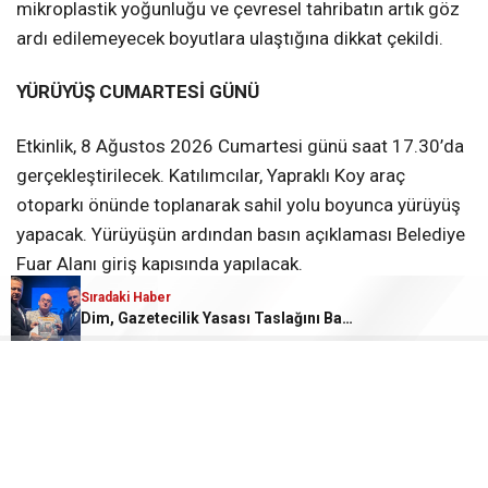
mikroplastik yoğunluğu ve çevresel tahribatın artık göz
ardı edilemeyecek boyutlara ulaştığına dikkat çekildi.
YÜRÜYÜŞ CUMARTESİ GÜNÜ
Etkinlik, 8 Ağustos 2026 Cumartesi günü saat 17.30’da
gerçekleştirilecek. Katılımcılar, Yapraklı Koy araç
otoparkı önünde toplanarak sahil yolu boyunca yürüyüş
yapacak. Yürüyüşün ardından basın açıklaması Belediye
Fuar Alanı giriş kapısında yapılacak.
Sıradaki Haber
“BU SADECE ÇEVRE DEĞİL, YAŞAM MESELESİ”
Dim, Gazetecilik Yasası Taslağını Bakan Gürlek’e Sundu
Organizatörler, çağrılarında yalnızca çevre kirliliğine
değil, halk sağlığına da dikkat çekti. Deniz ekosisteminin
bozulmasının balıkçılıktan turizme kadar birçok alanı
etkilediği, mikroplastiklerin ise doğrudan insan sağlığını
tehdit ettiği ifade edildi.