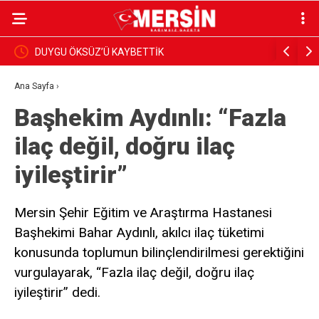
DUYGU ÖKSÜZ’Ü KAYBETTİK
BAŞKAN Y
İNCELEDİ
Ana Sayfa
›
Başhekim Aydınlı: “Fazla
ilaç değil, doğru ilaç
iyileştirir”
Mersin Şehir Eğitim ve Araştırma Hastanesi
Başhekimi Bahar Aydınlı, akılcı ilaç tüketimi
konusunda toplumun bilinçlendirilmesi gerektiğini
vurgulayarak, “Fazla ilaç değil, doğru ilaç
iyileştirir” dedi.