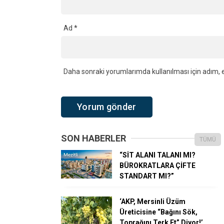
Ad
*
Daha sonraki yorumlarımda kullanılması için adım, e
SON HABERLER
TÜMÜ
“SİT ALANI TALANI MI?
BÜROKRATLARA ÇİFTE
STANDART MI?”
‘AKP, Mersinli Üzüm
Üreticisine “Bağını Sök,
Toprağını Terk Et” Diyor!’