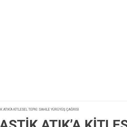
K ATIK’A KİTLESEL TEPKİ: SAHİLE YÜRÜYÜŞ ÇAĞRISI
ASTİK ATIK’A KİTLES