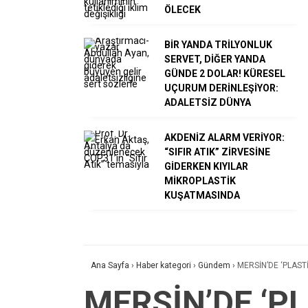
ÖLECEK
BİR YANDA TRİLYONLUK
SERVET, DİĞER YANDA
GÜNDE 2 DOLAR! KÜRESEL
UÇURUM DERİNLEŞİYOR:
ADALETSİZ DÜNYA
AKDENİZ ALARM VERİYOR:
“SIFIR ATIK” ZİRVESİNE
GİDERKEN KIYILAR
MİKROPLASTİK
KUŞATMASINDA
Ana Sayfa
›
Haber kategori
›
Gündem
›
MERSİN’DE ‘PLASTİ
MERSİN’DE ‘PL