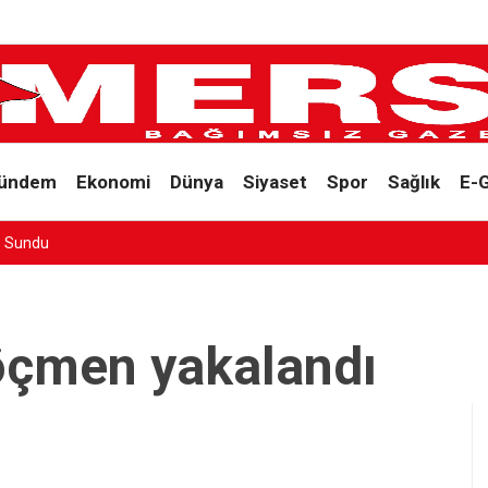
ündem
Ekonomi
Dünya
Siyaset
Spor
Sağlık
E-
’e Sundu
öçmen yakalandı