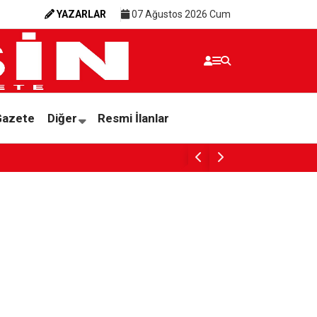
YAZARLAR
07 Ağustos 2026 Cum
Gazete
Diğer
Resmi İlanlar
MERSİN’DE ‘PLASTİK ATIK’A KİTLESEL TEPK