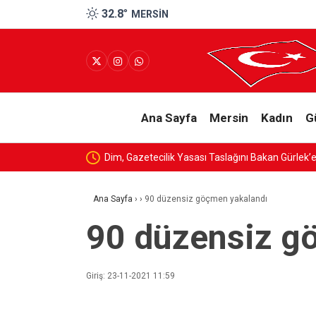
32.8
°
MERSIN
Ana Sayfa
Mersin
Kadın
G
Dim, Gazetecilik Yasası Taslağını Bakan Gürlek
Ana Sayfa
›
›
90 düzensiz göçmen yakalandı
90 düzensiz g
Giriş: 23-11-2021 11:59