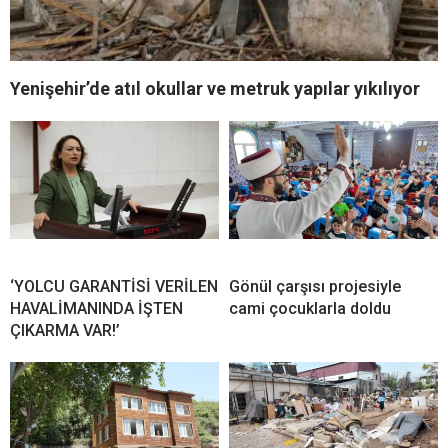
Yenişehir’de atıl okullar ve metruk yapılar yıkılıyor
‘YOLCU GARANTİSİ VERİLEN
Gönül çarşısı projesiyle
HAVALİMANINDA İŞTEN
cami çocuklarla doldu
ÇIKARMA VAR!’