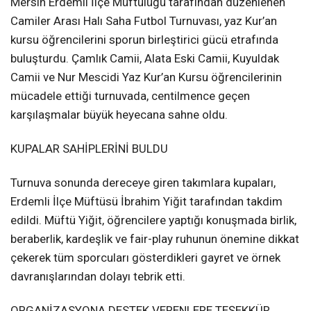
Mersin Erdemli İlçe Müftülüğü tarafından düzenlenen
Camiler Arası Halı Saha Futbol Turnuvası, yaz Kur’an
kursu öğrencilerini sporun birleştirici gücü etrafında
buluşturdu. Çamlık Camii, Alata Eski Camii, Kuyuldak
Camii ve Nur Mescidi Yaz Kur’an Kursu öğrencilerinin
mücadele ettiği turnuvada, centilmence geçen
karşılaşmalar büyük heyecana sahne oldu.
KUPALAR SAHİPLERİNİ BULDU
Turnuva sonunda dereceye giren takımlara kupaları,
Erdemli İlçe Müftüsü İbrahim Yiğit tarafından takdim
edildi. Müftü Yiğit, öğrencilere yaptığı konuşmada birlik,
beraberlik, kardeşlik ve fair-play ruhunun önemine dikkat
çekerek tüm sporcuları gösterdikleri gayret ve örnek
davranışlarından dolayı tebrik etti.
ORGANİZASYONA DESTEK VERENLERE TEŞEKKÜR