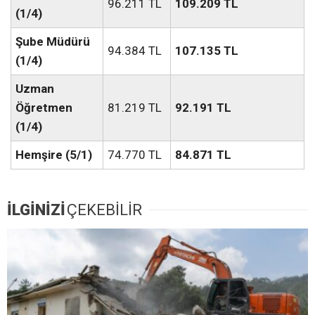
96.211 TL
109.209 TL
(1/4)
Şube Müdürü
94.384 TL
107.135 TL
(1/4)
Uzman
Öğretmen
81.219 TL
92.191 TL
(1/4)
Hemşire (5/1)
74.770 TL
84.871 TL
İLGİNİZİ
ÇEKEBİLİR