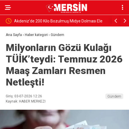
ı Ele
Yenişehir’de atıl okullar ve metruk yapılar yıkılıyor
Erdemli’d
Kardeşli
Ana Sayfa
›
Haber kategori
›
Gündem
Milyonların Gözü Kulağı
TÜİK’teydi: Temmuz 2026
Maaş Zamları Resmen
Netleşti!
Giriş: 03-07-2026 12:26
Gündem
Kaynak: HABER MERKEZI