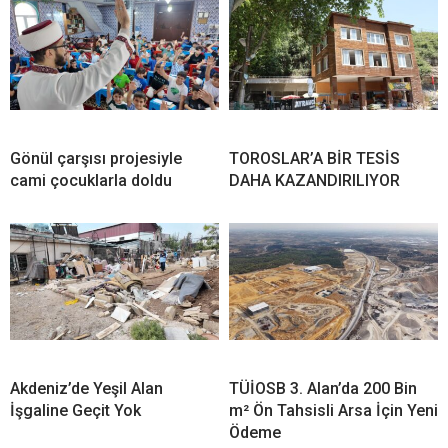
Gönül çarşısı projesiyle
TOROSLAR’A BİR TESİS
cami çocuklarla doldu
DAHA KAZANDIRILIYOR
Akdeniz’de Yeşil Alan
TÜİOSB 3. Alan’da 200 Bin
İşgaline Geçit Yok
m² Ön Tahsisli Arsa İçin Yeni
Ödeme