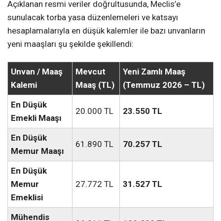
Açıklanan resmi veriler doğrultusunda, Meclis’e
sunulacak torba yasa düzenlemeleri ve katsayı
hesaplamalarıyla en düşük kalemler ile bazı unvanların
yeni maaşları şu şekilde şekillendi:
Unvan / Maaş
Mevcut
Yeni Zamlı Maaş
Kalemi
Maaş (TL)
(Temmuz 2026 – TL)
En Düşük
20.000 TL
23.550 TL
Emekli Maaşı
En Düşük
61.890 TL
70.257 TL
Memur Maaşı
En Düşük
Memur
27.772 TL
31.527 TL
Emeklisi
Mühendis