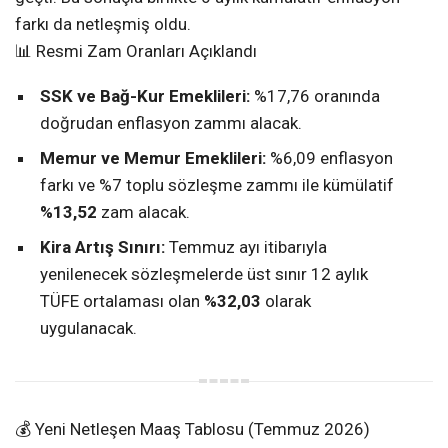
farkı da netleşmiş oldu.
📊 Resmi Zam Oranları Açıklandı
SSK ve Bağ-Kur Emeklileri:
%17,76 oranında
doğrudan enflasyon zammı alacak.
Memur ve Memur Emeklileri:
%6,09 enflasyon
farkı ve %7 toplu sözleşme zammı ile kümülatif
%13,52
zam alacak.
Kira Artış Sınırı:
Temmuz ayı itibarıyla
yenilenecek sözleşmelerde üst sınır 12 aylık
TÜFE ortalaması olan
%32,03
olarak
uygulanacak.
💰 Yeni Netleşen Maaş Tablosu (Temmuz 2026)