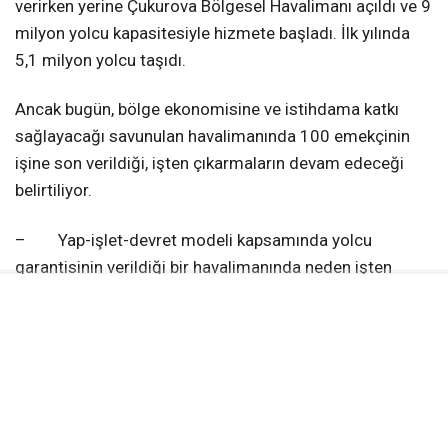
verirken yerine Çukurova Bölgesel Havalimanı açıldı ve 9
milyon yolcu kapasitesiyle hizmete başladı. İlk yılında
5,1 milyon yolcu taşıdı.
Ancak bugün, bölge ekonomisine ve istihdama katkı
sağlayacağı savunulan havalimanında 100 emekçinin
işine son verildiği, işten çıkarmaların devam edeceği
belirtiliyor.
– Yap-işlet-devret modeli kapsamında yolcu
garantisinin verildiği bir havalimanında neden işten
çıkarmalar yaşanıyor?
– Bu işte bir terslik var. Yoksa hedefler mi şaşmıştır?
İşten çıkarmaların gerekçesi nedir?
– Emekçiler işsiz bırakılmamalı, kamuoyuna derhâl
açıklama yapılmalıdır.”