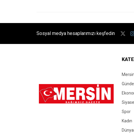
Sosyal medya hesaplarımızı keşfedin
KATE
Mersi
Günd
Ekono
Siyase
Spor
Kadın
Dünya