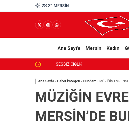
28.2
°
MERSIN
Ana Sayfa
Mersin
Kadın
G
SESSİZ ÇIĞLIK
Ana Sayfa
›
Haber kategori
›
Gündem
›
MÜZİĞİN EVRENSE
MÜZİĞİN EVRE
MERSİN’DE B