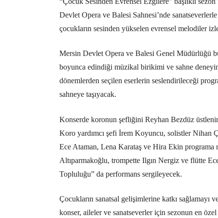
“Çocuk Sesinden Evrensel Ezgilere” başlıklı sezon f
Devlet Opera ve Balesi Sahnesi’nde sanatseverlerle b
çocukların sesinden yükselen evrensel melodiler izl
Mersin Devlet Opera ve Balesi Genel Müdürlüğü 
boyunca edindiği müzikal birikimi ve sahne deneyimi
dönemlerden seçilen eserlerin seslendirileceği prog
sahneye taşıyacak.
Konserde koronun şefliğini Reyhan Bezdüz üstlenir
Koro yardımcı şefi İrem Koyuncu, solistler Nihan Ç
Ece Ataman, Lena Karataş ve Hira Ekin programa re
Altıparmakoğlu, trompette Ilgın Nergiz ve flütte E
Topluluğu” da performans sergileyecek.
Çocukların sanatsal gelişimlerine katkı sağlamayı v
konser, aileler ve sanatseverler için sezonun en özel