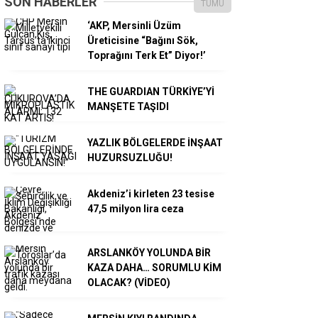
SON HABERLER
TÜMÜ
‘AKP, Mersinli Üzüm
Üreticisine “Bağını Sök,
Toprağını Terk Et” Diyor!’
THE GUARDIAN TÜRKİYE’Yİ
MANŞETE TAŞIDI
YAZLIK BÖLGELERDE İNŞAAT
HUZURSUZLUĞU!
Akdeniz’i kirleten 23 tesise
47,5 milyon lira ceza
ARSLANKÖY YOLUNDA BİR
KAZA DAHA… SORUMLU KİM
OLACAK? (VİDEO)