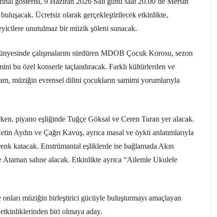
inal gösterisi, 9 Haziran 2026 Salı günü saat 20.00’de Mersin
uluşacak. Ücretsiz olarak gerçekleştirilecek etkinlikte,
eyicilere unutulmaz bir müzik şöleni sunacak.
bünyesinde çalışmalarını sürdüren MDOB Çocuk Korosu, sezon
ni bu özel konserle taçlandıracak. Farklı kültürlerden ve
ram, müziğin evrensel dilini çocukların samimi yorumlarıyla
ken, piyano eşliğinde Tuğçe Göksal ve Ceren Turan yer alacak.
etin Aydın ve Çağrı Kavuş, ayrıca masal ve öykü anlatımlarıyla
nk katacak. Enstrümantal eşliklerde ise bağlamada Akın
ce Ataman sahne alacak. Etkinlikte ayrıca “Ailemle Ukulele
e onları müziğin birleştirici gücüyle buluşturmayı amaçlayan
 etkinliklerinden biri olmaya aday.