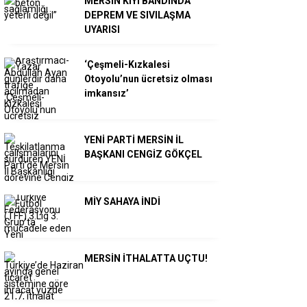
MERSİN KIYI BANDINDA
DEPREM VE SIVILAŞMA
UYARISI
‘Çeşmeli-Kızkalesi
Otoyolu’nun ücretsiz olması
imkansız’
YENİ PARTİ MERSİN İL
BAŞKANI CENGİZ GÖKÇEL
MİY SAHAYA İNDİ
MERSİN İTHALATTA UÇTU!