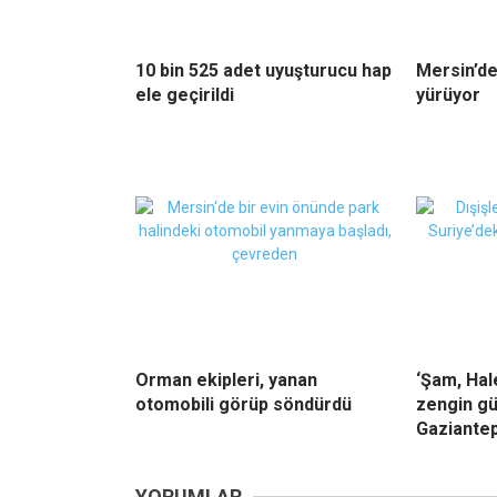
10 bin 525 adet uyuşturucu hap
Mersin’de
ele geçirildi
yürüyor
Orman ekipleri, yanan
‘Şam, Ha
otomobili görüp söndürdü
zengin gü
Gaziantep
YORUMLAR