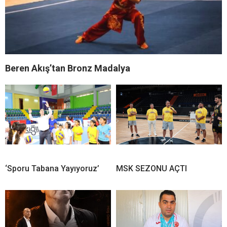
Beren Akış’tan Bronz Madalya
‘Sporu Tabana Yayıyoruz’
MSK SEZONU AÇTI