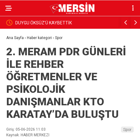
DUYGU ÖKSÜZ’Ü KAYBETTİK
BAŞKAN Y
İNCELEDİ
Ana Sayfa
›
Haber kategori
›
Spor
2. MERAM PDR GÜNLERİ
İLE REHBER
ÖĞRETMENLER VE
PSİKOLOJİK
DANIŞMANLAR KTO
KARATAY’DA BULUŞTU
Giriş: 05-06-2026 11:03
Spor
Kaynak: HABER MERKEZI