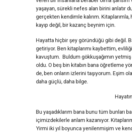
veren bir insanlarla beraber olma şansım v
yaşayan, sürekli nefes alan birini anlatır 
gerçekten kendimle kalırım. Kitaplarımla, 
kayıp değil, bir kazanç beynim için.
Hayatta hiçbir şey göründüğü gibi değil. 
getiriyor. Ben kitaplarımı kaybettim, evlil
kavuştum. Buldum gökkuşağımın yetmiş bi
oldu. O beş bin kitabın bana öğretleme yönt
de, ben onların izlerini taşıyorum. Eşim o
daha güçlü, daha bilge.
Hayatın 
Bu yaşadıklarım bana bunu tüm bunları başa
içimizdekilerle anlam kazanıyor. Kitaplarım
Yirmi iki yıl boyunca yenilenmişim ve ken