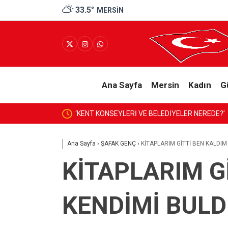
33.5
°
MERSIN
Ana Sayfa
Mersin
Kadın
G
‘KENT KONSEYLERİ VE BELEDİYELER NEREDE?’
Ana Sayfa
›
ŞAFAK GENÇ
›
KİTAPLARIM GİTTİ BEN KALDI
KİTAPLARIM G
KENDİMİ BUL