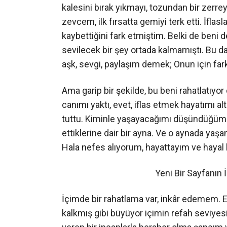
kalesini bırak yıkmayı, tozundan bir zerre
zevcem, ilk fırsatta gemiyi terk etti. İfla
kaybettiğini fark etmiştim. Belki de beni d
sevilecek bir şey ortada kalmamıştı. Bu da
aşk, sevgi, paylaşım demek; Onun için fark
Ama garip bir şekilde, bu beni rahatlatıyo
canımı yaktı, evet, iflas etmek hayatımı a
tuttu. Kiminle yaşayacağımı düşündüğüm o 
ettiklerine dair bir ayna. Ve o aynada yaş
Hala nefes alıyorum, hayattayım ve hayal 
Yeni Bir Sayfanın İlk 
İçimde bir rahatlama var, inkâr edemem. 
kalkmış gibi büyüyor içimin refah seviyesi