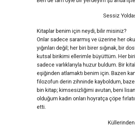
Ben de tam öyle bir yerdeyim şu anda işte
Sessiz Yolda
Kitaplar benim için neydi, bilir misiniz?
Onlar sadece sararmış ve üzerine her okuya
yığınları değil; her biri birer sığınak, bir 
kutsal birikimi ellerimle büyüttüm. Her b
sadece varlıklarıyla huzur buldum. Bir kit
eşiğinden atlamaktı benim için. Bazen kan
filozofun derin zihninde kayboldum, baz
bin kitap; kimsesizliğimi avutan, beni lis
olduğum kadın onları hoyratça çöpe fırla
etti.
Küllerinde