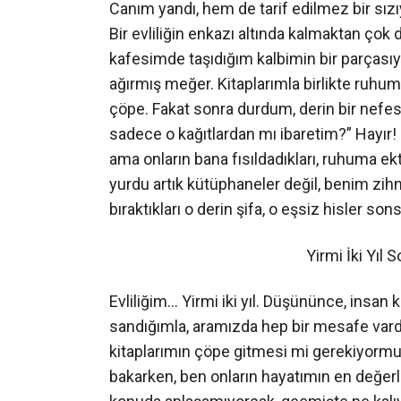
Canım yandı, hem de tarif edilmez bir sız
Bir evliliğin enkazı altında kalmaktan çok
kafesimde taşıdığım kalbimin bir parçasıydı
ağırmış meğer. Kitaplarımla birlikte ruhumu
çöpe. Fakat sonra durdum, derin bir nefe
sadece o kağıtlardan mı ibaretim?” Hayır! 
ama onların bana fısıldadıkları, ruhuma ekt
yurdu artık kütüphaneler değil, benim zihn
bıraktıkları o derin şifa, o eşsiz hisler s
Yirmi İki Yıl Sonra
Evliliğim… Yirmi iki yıl. Düşününce, insan
sandığımla, aramızda hep bir mesafe vard
kitaplarımın çöpe gitmesi mi gerekiyormuş
bakarken, ben onların hayatımın en değerl