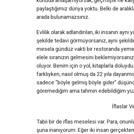
konuda anlaşamıyorsak, geçmişte ne kalıyor
paylaştığımız dünya yoktu. Belki de aralı
arada bulunamazsınız.
Evlilik olarak adlandırılan, iki insanın ay
şekilde tedavi görmüyorsanız, aynı şekild
mesela gündüz vakti bir restoranda yemek 
elele sıranızın gelmesini beklemiyorsanız, o
oluyor. Benim için o yol, kitaplarla doluydu
farklıyken, nasıl olmuş da 22 yıla dayanmışı
sadece “böyle gelmiş böyle gider” düşünce
göremediğim ama tahmin edebildiğim yüzünü 
İflaslar V
Tabii bir de iflas meselesi var. Para, onunl
şuna inanıyorum: Eğer iki insan gerçekten