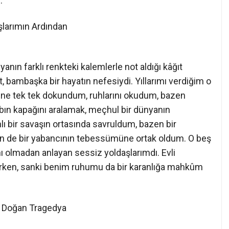
.
şlarımın Ardından
nın farklı renkteki kalemlerle not aldığı kâğıt
dost, bambaşka bir hayatın nefesiydi. Yıllarımı verdiğim o
irine tek tek dokundum, ruhlarını okudum, bazen
abın kapağını aralamak, meçhul bir dünyanın
lı bir savaşın ortasında savruldum, bazen bir
en de bir yabancının tebessümüne ortak oldum. O beş
anı olmadan anlayan sessiz yoldaşlarımdı. Evli
tırken, sanki benim ruhumu da bir karanlığa mahkûm
n Doğan Tragedya