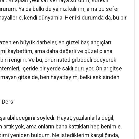
ar. Kitapları yedi kat semaya sürdüm, sürekli
dururum. Ya da belki de yalnız kalırım, ama bu sefer
hayallerle, kendi dünyamla. Her iki durumda da, bu bir
Bazen en büyük darbeler, en güzel başlangıçları
iğimi kaybettim, ama daha değerli ve güzel olana
n rengini. Ve bu, onun istediği bedeli ödeyerek
emleri, içeride bir yerde saklı duruyor. Onlar gitse
lamayan gitse de, ben hayattayım, belki eskisinden
Dersi
rabileceğimi söyledi: Hayat, yazılanlarla değil,
 artık yok, ama onların bana kattıkları hep benimle.
dimi yeniden buldum. Ne istediklerim karşılığında,