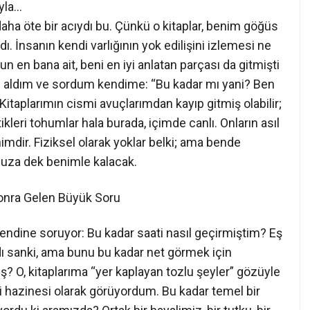
ıyla…
 daha öte bir acıydı bu. Çünkü o kitaplar, benim göğüs
. İnsanın kendi varlığının yok edilişini izlemesi ne
n en bana ait, beni en iyi anlatan parçası da gitmişti
s aldım ve sordum kendime: “Bu kadar mı yani? Ben
Kitaplarımın cismi avuçlarımdan kayıp gitmiş olabilir;
ikleri tohumlar hala burada, içimde canlı. Onların asıl
imdir. Fiziksel olarak yoklar belki; ama bende
onsuza dek benimle kalacak.
 Gelen Büyük Soru
 kendine soruyor: Bu kadar saati nasıl geçirmiştim? Eş
ı sanki, ama bunu bu kadar net görmek için
? O, kitaplarıma “yer kaplayan tozlu şeyler” gözüyle
i hazinesi olarak görüyordum. Bu kadar temel bir