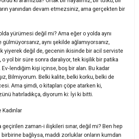
du ki aramızda? Ortak bir hayalimiz, bir tutku, bir
kların yanından devam etmezsiniz, ama gerçekten bir
nı yolda yürümesi değil mi? Ama eğer o yolda aynı
e gülmüyorsanız, aynı şekilde ağlamıyorsanız,
yiyerek değil de, gecenin ikisinde bir acil serviste
 yol bir süre sonra daralıyor, tek kişilik bir patika
. Ev-lendiğim kişi içinse, boş bir alan. Bu kadar
z, Bilmiyorum. Belki kalite, belki korku, belki de
si. Ama şimdi, o kitapları çöpe atarken ki,
hatırladıkça, diyorum ki: İyi ki bitti.
e Kadınlar
a geçirilen zaman-i ilişkileri sınar, değil mi? Ben hep
 birbirine bağlıysa, maddi zorluklar onların kumdan