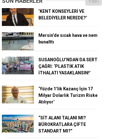
SON HABERLER
TÜMÜ
‘KENT KONSEYLERİ VE
BELEDİYELER NEREDE?’
Mersin’de sıcak hava ve nem
bunalttı
SUSANOĞLU’NDAN DA SERT
ÇAĞRI: ‘PLASTİK ATIK
İTHALATI YASAKLANSIN!’
‘Yüzde 1’lik Kazanç İçin 17
Milyar Dolarlık Turizm Riske
Atılıyor’
“SİT ALANI TALANI MI?
BÜROKRATLARA ÇİFTE
STANDART MI?”