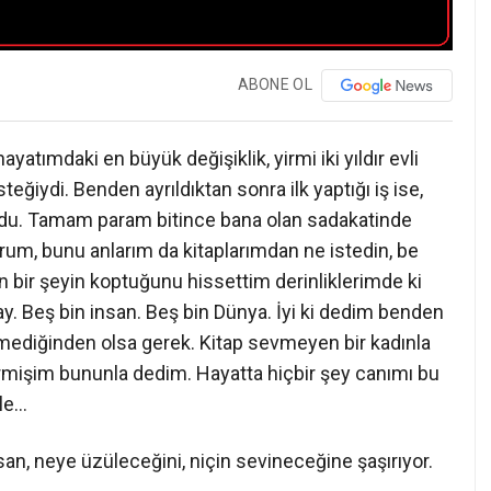
ABONE OL
ayatımdaki en büyük değişiklik, yirmi iki yıldır evli
ğiydi. Benden ayrıldıktan sonra ilk yaptığı iş ise,
 oldu. Tamam param bitince bana olan sadakatinde
durum, bunu anlarım da kitaplarımdan ne istedin, be
n bir şeyin koptuğunu hissettim derinliklerimde ki
ay. Beş bin insan. Beş bin Dünya. İyi ki dedim benden
ilmediğinden olsa gerek. Kitap sevmeyen bir kadınla
çirmişim bununla dedim. Hayatta hiçbir şey canımı bu
ile…
san, neye üzüleceğini, niçin sevineceğine şaşırıyor.