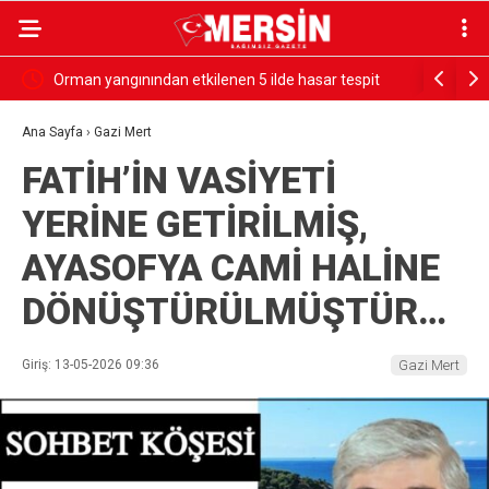
Orman yangınından etkilenen 5 ilde hasar tespit
Akkuyu NG
çalışmaları tamamlandı
Amaçlı Va
Ana Sayfa
›
Gazi Mert
FATİH’İN VASİYETİ
YERİNE GETİRİLMİŞ,
AYASOFYA CAMİ HALİNE
DÖNÜŞTÜRÜLMÜŞTÜR…
Giriş: 13-05-2026 09:36
Gazi Mert