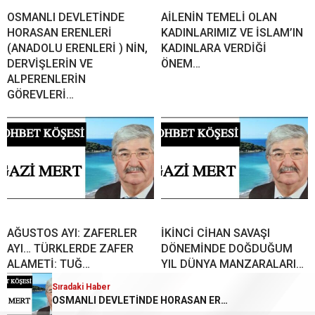
OSMANLI DEVLETİNDE
AİLENİN TEMELİ OLAN
HORASAN ERENLERİ
KADINLARIMIZ VE İSLAM’IN
(ANADOLU ERENLERİ ) NİN,
KADINLARA VERDİĞİ
DERVİŞLERİN VE
ÖNEM…
ALPERENLERİN
GÖREVLERİ…
AĞUSTOS AYI: ZAFERLER
İKİNCİ CİHAN SAVAŞI
AYI… TÜRKLERDE ZAFER
DÖNEMİNDE DOĞDUĞUM
ALAMETİ: TUĞ…
YIL DÜNYA MANZARALARI…
Sıradaki Haber
OSMANLI DEVLETİNDE HORASAN ERENLERİ (ANADOLU ERENLERİ ) NİN, DERVİŞLERİN VE ALPERENLERİN GÖREVLERİ…