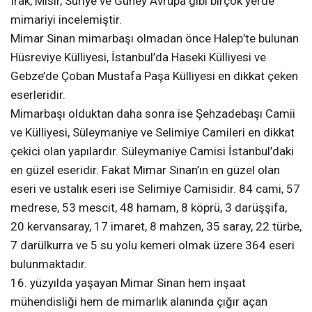
Irak, Mısır, Suriye ve Güney Avrupa gibi birçok yerde
mimariyi incelemiştir.
Mimar Sinan mimarbaşı olmadan önce Halep’te bulunan
Hüsreviye Külliyesi, İstanbul’da Haseki Külliyesi ve
Gebze’de Çoban Mustafa Paşa Külliyesi en dikkat çeken
eserleridir.
Mimarbaşı olduktan daha sonra ise Şehzadebaşı Camii
ve Külliyesi, Süleymaniye ve Selimiye Camileri en dikkat
çekici olan yapılardır. Süleymaniye Camisi İstanbul’daki
en güzel eseridir. Fakat Mimar Sinan’ın en güzel olan
eseri ve ustalık eseri ise Selimiye Camisidir. 84 cami, 57
medrese, 53 mescit, 48 hamam, 8 köprü, 3 darüşşifa,
20 kervansaray, 17 imaret, 8 mahzen, 35 saray, 22 türbe,
7 darülkurra ve 5 su yolu kemeri olmak üzere 364 eseri
bulunmaktadır.
16. yüzyılda yaşayan Mimar Sinan hem inşaat
mühendisliği hem de mimarlık alanında çığır açan