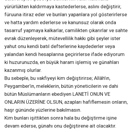
yürürlükten kaldırmaya kastederlerse, aslını değiştirir,
füruuna itiraz eder ve bunları yapanlara yol gösterirlerse
ve hatta yardım ederlerse ve kanunsuz olarak onda
tasarruf yapmaya kalkarlar, camilikten çıkarırlar ve sahte
evrak düzenleyerek, mütevellilik hakkı gibi şeyler ister
yahut onu kendi batıl defterlerine kaydederler veya
yalandan kendi hesaplarına geçirirlerse ifade ediyorum
ki huzurunuzda, en büyük haram işlemiş ve günahları
kazanmış olurlar.
Bu sebeple, bu vakfiyeyi kim değiştirirse; Allâh’ın,
Peygamber’in, meleklerin, bütün yöneticilerin ve dahi
bütün Müslümanların ebediyen LANETİ ONUN VE
ONLARIN ÜZERİNE OLSUN, azapları hafiflemesin onların,
haşr gününde yüzlerine bakılmasın.
Kim bunları işittikten sonra hala bu değiştirme işine
devam ederse, günahı onu değiştirene ait olacaktır.