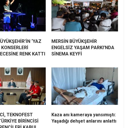
ÜYÜKŞEHİR’İN ‘YAZ
MERSİN BÜYÜKŞEHİR
 KONSERLERİ
ENGELSİZ YAŞAM PARKI’NDA
ECESİNE RENK KATTI
SİNEMA KEYFİ
Cİ, TEKNOFEST
Kaza anı kameraya yansımıştı:
TÜRKİYE BİRİNCİSİ
Yaşadığı dehşet anlarını anlattı
RENCİLERİ KABUL