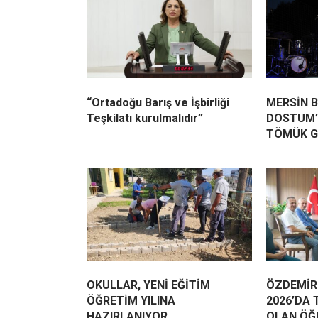
“Ortadoğu Barış ve İşbirliği
MERSİN B
Teşkilatı kurulmalıdır”
DOSTUM’
TÖMÜK G
OKULLAR, YENİ EĞİTİM
ÖZDEMİR
ÖĞRETİM YILINA
2026’DA 
HAZIRLANIYOR
OLAN ÖĞ