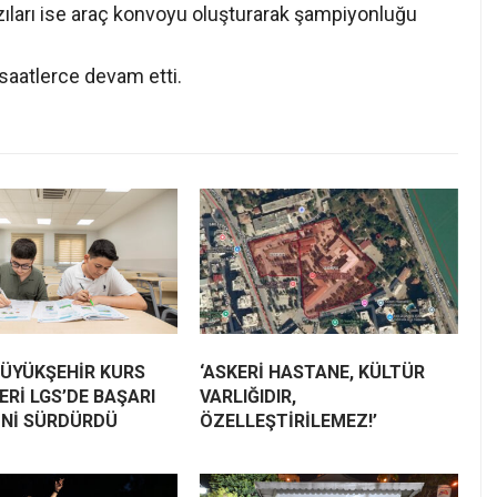
azıları ise araç konvoyu oluşturarak şampiyonluğu
saatlerce devam etti.
BÜYÜKŞEHİR KURS
‘ASKERİ HASTANE, KÜLTÜR
Rİ LGS’DE BAŞARI
VARLIĞIDIR,
İNİ SÜRDÜRDÜ
ÖZELLEŞTİRİLEMEZ!’