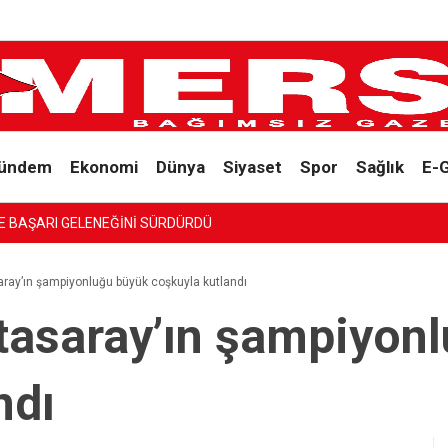
ündem
Ekonomi
Dünya
Siyaset
Spor
Sağlık
E-
E BAŞARI GELENEĞİNİ SÜRDÜRDÜ
aray’ın şampiyonluğu büyük coşkuyla kutlandı
tasaray’ın şampiyon
ndı