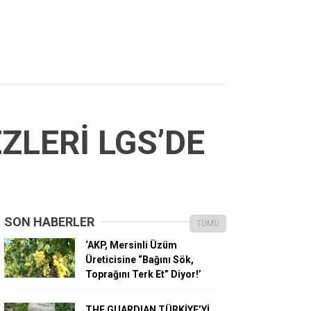
ZLERİ LGS’DE
SON HABERLER
TÜMÜ
‘AKP, Mersinli Üzüm
Üreticisine “Bağını Sök,
Toprağını Terk Et” Diyor!’
THE GUARDIAN TÜRKİYE’Yİ