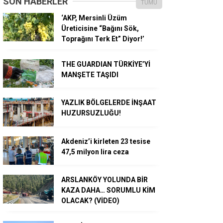
SON HABERLER
TÜMÜ
‘AKP, Mersinli Üzüm
Üreticisine “Bağını Sök,
Toprağını Terk Et” Diyor!’
THE GUARDIAN TÜRKİYE’Yİ
MANŞETE TAŞIDI
YAZLIK BÖLGELERDE İNŞAAT
HUZURSUZLUĞU!
Akdeniz’i kirleten 23 tesise
47,5 milyon lira ceza
ARSLANKÖY YOLUNDA BİR
KAZA DAHA… SORUMLU KİM
OLACAK? (VİDEO)