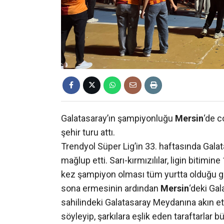
Galatasaray’ın şampiyonluğu
Mersin
‘de c
şehir turu attı.
Trendyol Süper Lig’in 33. haftasında Galat
mağlup etti. Sarı-kırmızılılar, ligin bitimi
kez şampiyon olması tüm yurtta olduğu g
sona ermesinin ardından
Mersin
‘deki Gal
sahilindeki Galatasaray Meydanına akın e
söyleyip, şarkılara eşlik eden taraftarlar 