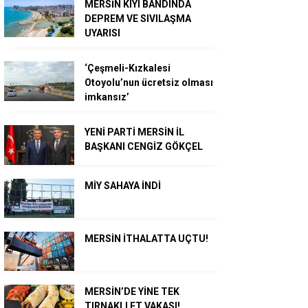
MERSİN KIYI BANDINDA
DEPREM VE SIVILAŞMA
UYARISI
‘Çeşmeli-Kızkalesi
Otoyolu’nun ücretsiz olması
imkansız’
YENİ PARTİ MERSİN İL
BAŞKANI CENGİZ GÖKÇEL
MİY SAHAYA İNDİ
MERSİN İTHALATTA UÇTU!
MERSİN’DE YİNE TEK
TIRNAKLI ET VAKASI!