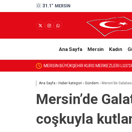
31.1
°
MERSIN
Ana Sayfa
Mersin
Kadın
G
MERSİN BÜYÜKŞEHİR KURS MERKEZLERİ LGS’D
Ana Sayfa
›
Haber kategori
›
Gündem
›
Mersin’de Galatas
Mersin’de Gala
coşkuyla kutla