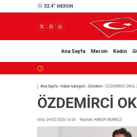
32.4
°
MERSIN
Ana Sayfa
Mersin
Kadın
G
VATANDAŞIN BORCU 6 TRİLYON 677 MİLYAR Lİ
Ana Sayfa
›
Haber kategori
›
Gündem
›
ÖZDEMİRCİ OKUL 
ÖZDEMİRCİ OK
Giriş: 04-02-2026 16:26
Kaynak: HABER MERKEZI