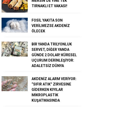
MERSİN’DE YİNE TEK
TIRNAKLI ET VAKASI!
FOSİL YAKITA SON
VERİLMEZSE AKDENİZ
ÖLECEK
BİR YANDA TRİLYONLUK
SERVET, DİĞER YANDA
GÜNDE 2 DOLAR! KÜRESEL
UÇURUM DERİNLEŞİYOR:
ADALETSİZ DÜNYA
AKDENİZ ALARM VERİYOR:
“SIFIR ATIK” ZİRVESİNE
GİDERKEN KIYILAR
MİKROPLASTİK
KUŞATMASINDA