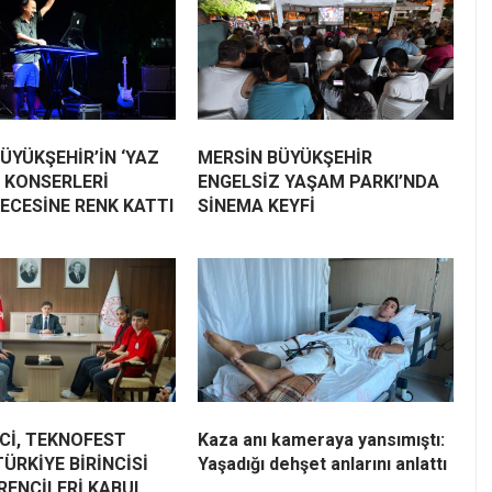
ÜYÜKŞEHİR’İN ‘YAZ
MERSİN BÜYÜKŞEHİR
 KONSERLERİ
ENGELSİZ YAŞAM PARKI’NDA
ECESİNE RENK KATTI
SİNEMA KEYFİ
Cİ, TEKNOFEST
Kaza anı kameraya yansımıştı:
TÜRKİYE BİRİNCİSİ
Yaşadığı dehşet anlarını anlattı
RENCİLERİ KABUL