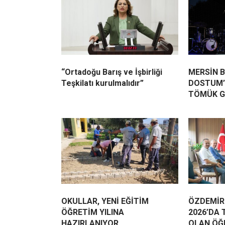
“Ortadoğu Barış ve İşbirliği
MERSİN B
Teşkilatı kurulmalıdır”
DOSTUM’
TÖMÜK G
OKULLAR, YENİ EĞİTİM
ÖZDEMİR
ÖĞRETİM YILINA
2026’DA 
HAZIRLANIYOR
OLAN ÖĞ