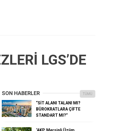
ZLERİ LGS’DE
SON HABERLER
TÜMÜ
“SİT ALANI TALANI MI?
BÜROKRATLARA ÇİFTE
STANDART MI?”
‘AKP, Mersinli Üzüm