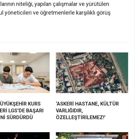
arının niteliği, yapılan çalışmalar ve yürütülen
 yöneticileri ve öğretmenlerle karşılıklı görüş
BÜYÜKŞEHİR KURS
‘ASKERİ HASTANE, KÜLTÜR
Rİ LGS’DE BAŞARI
VARLIĞIDIR,
İNİ SÜRDÜRDÜ
ÖZELLEŞTİRİLEMEZ!’