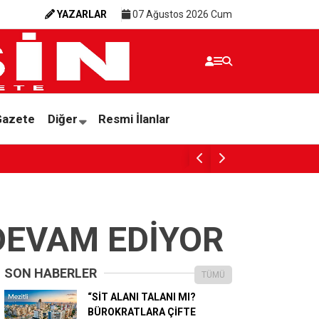
YAZARLAR
07 Ağustos 2026 Cum
Gazete
Diğer
Resmi İlanlar
Başkan Vekili Beşikci: “Üretimin olduğu her
DEVAM EDİYOR
SON HABERLER
TÜMÜ
“SİT ALANI TALANI MI?
BÜROKRATLARA ÇİFTE