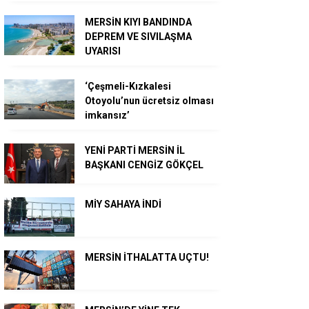
MERSİN KIYI BANDINDA
DEPREM VE SIVILAŞMA
UYARISI
‘Çeşmeli-Kızkalesi
Otoyolu’nun ücretsiz olması
imkansız’
YENİ PARTİ MERSİN İL
BAŞKANI CENGİZ GÖKÇEL
MİY SAHAYA İNDİ
MERSİN İTHALATTA UÇTU!