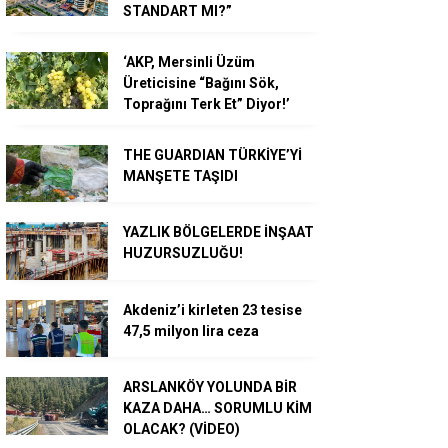
STANDART MI?”
‘AKP, Mersinli Üzüm
Üreticisine “Bağını Sök,
Toprağını Terk Et” Diyor!’
THE GUARDIAN TÜRKİYE’Yİ
MANŞETE TAŞIDI
YAZLIK BÖLGELERDE İNŞAAT
HUZURSUZLUĞU!
Akdeniz’i kirleten 23 tesise
47,5 milyon lira ceza
ARSLANKÖY YOLUNDA BİR
KAZA DAHA… SORUMLU KİM
OLACAK? (VİDEO)