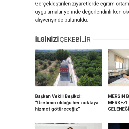
Gerçekleştirilen ziyaretlerde eğitim ortaml
uygulamalar yerinde değerlendirilirken okul
alışverişinde bulunuldu.
İLGİNİZİ
ÇEKEBİLİR
Başkan Vekili Beşikci:
MERSİN 
“Üretimin olduğu her noktaya
MERKEZLE
hizmet götüreceğiz”
GELENEĞ