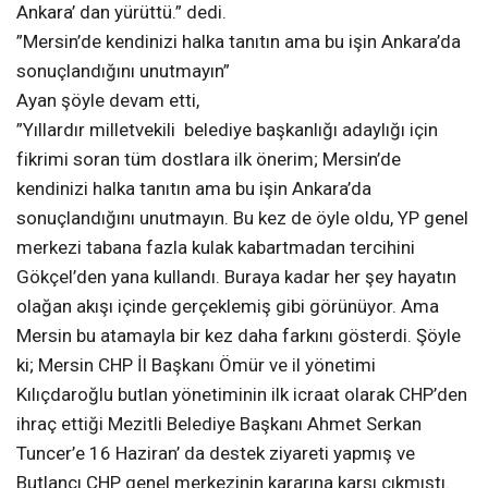
Ankara’ dan yürüttü.” dedi.
”Mersin’de kendinizi halka tanıtın ama bu işin Ankara’da
sonuçlandığını unutmayın”
Ayan şöyle devam etti,
”Yıllardır milletvekili belediye başkanlığı adaylığı için
fikrimi soran tüm dostlara ilk önerim; Mersin’de
kendinizi halka tanıtın ama bu işin Ankara’da
sonuçlandığını unutmayın. Bu kez de öyle oldu, YP genel
merkezi tabana fazla kulak kabartmadan tercihini
Gökçel’den yana kullandı. Buraya kadar her şey hayatın
olağan akışı içinde gerçeklemiş gibi görünüyor. Ama
Mersin bu atamayla bir kez daha farkını gösterdi. Şöyle
ki; Mersin CHP İl Başkanı Ömür ve il yönetimi
Kılıçdaroğlu butlan yönetiminin ilk icraat olarak CHP’den
ihraç ettiği Mezitli Belediye Başkanı Ahmet Serkan
Tuncer’e 16 Haziran’ da destek ziyareti yapmış ve
Butlancı CHP genel merkezinin kararına karşı çıkmıştı.