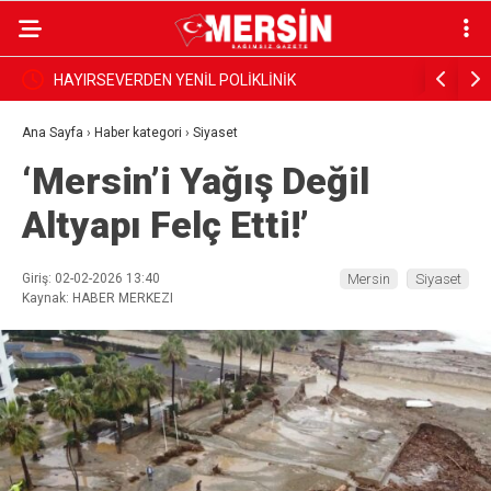
et
HAYIRSEVERDEN YENİL POLİKLİNİK
Beren Akı
Ana Sayfa
›
Haber kategori
›
Siyaset
‘Mersin’i Yağış Değil
Altyapı Felç Etti!’
Giriş: 02-02-2026 13:40
Mersin
Siyaset
Kaynak: HABER MERKEZI