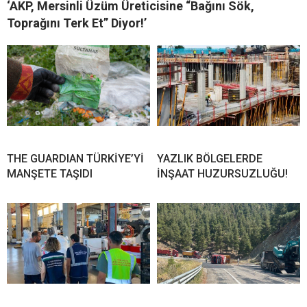
‘AKP, Mersinli Üzüm Üreticisine “Bağını Sök,
Toprağını Terk Et” Diyor!’
THE GUARDIAN TÜRKİYE’Yİ
YAZLIK BÖLGELERDE
MANŞETE TAŞIDI
İNŞAAT HUZURSUZLUĞU!