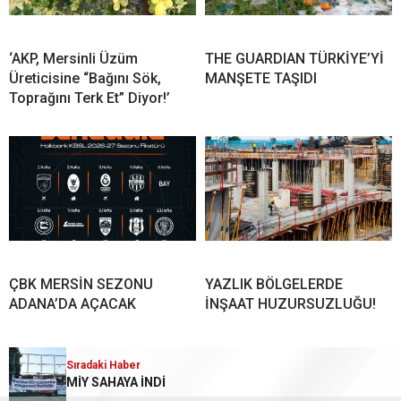
‘AKP, Mersinli Üzüm
THE GUARDIAN TÜRKİYE’Yİ
Üreticisine “Bağını Sök,
MANŞETE TAŞIDI
Toprağını Terk Et” Diyor!’
ÇBK MERSİN SEZONU
YAZLIK BÖLGELERDE
ADANA’DA AÇACAK
İNŞAAT HUZURSUZLUĞU!
YORUMLAR
Sıradaki Haber
Sıradaki Haber
MİY SAHAYA İNDİ
YENİ PARTİ MERSİN İL BAŞKANI CENGİZ GÖKÇEL