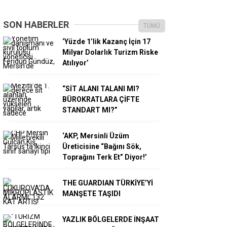
SON HABERLER
TÜMÜ
‘Yüzde 1’lik Kazanç İçin 17
Milyar Dolarlık Turizm Riske
Atılıyor’
“SİT ALANI TALANI MI?
BÜROKRATLARA ÇİFTE
STANDART MI?”
‘AKP, Mersinli Üzüm
Üreticisine “Bağını Sök,
Toprağını Terk Et” Diyor!’
THE GUARDIAN TÜRKİYE’Yİ
MANŞETE TAŞIDI
YAZLIK BÖLGELERDE İNŞAAT