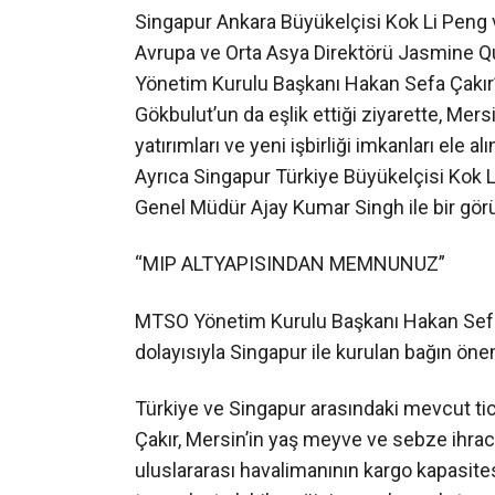
Singapur Ankara Büyükelçisi Kok Li Peng 
Avrupa ve Orta Asya Direktörü Jasmine Q
Yönetim Kurulu Başkanı Hakan Sefa Çakır’
Gökbulut’un da eşlik ettiği ziyarette, Mersin
yatırımları ve yeni işbirliği imkanları ele alı
Ayrıca Singapur Türkiye Büyükelçisi Kok L
Genel Müdür Ajay Kumar Singh ile bir gör
“MIP ALTYAPISINDAN MEMNUNUZ”
MTSO Yönetim Kurulu Başkanı Hakan Sefa Ç
dolayısıyla Singapur ile kurulan bağın ön
Türkiye ve Singapur arasındaki mevcut tica
Çakır, Mersin’in yaş meyve ve sebze ihraca
uluslararası havalimanının kargo kapasite