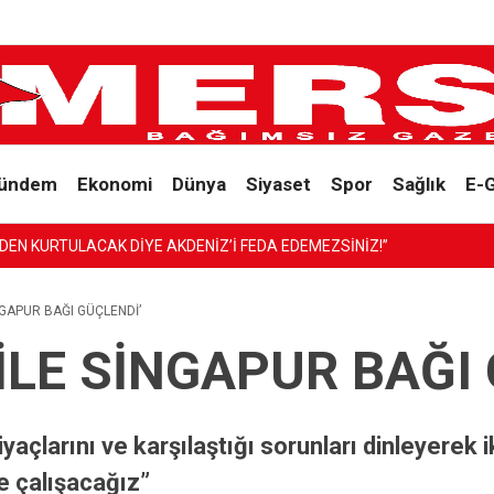
ündem
Ekonomi
Dünya
Siyaset
Spor
Sağlık
E-
Z’İ FEDA EDEMEZSİNİZ!”
İNGAPUR BAĞI GÜÇLENDİ’
 İLE SİNGAPUR BAĞI
iyaçlarını ve karşılaştığı sorunları dinleyerek ik
 çalışacağız”