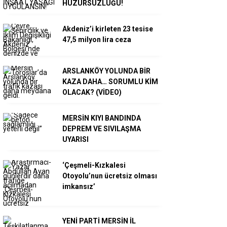
HUZURSUZLUĞU!
Akdeniz’i kirleten 23 tesise
47,5 milyon lira ceza
ARSLANKÖY YOLUNDA BİR
KAZA DAHA… SORUMLU KİM
OLACAK? (VİDEO)
MERSİN KIYI BANDINDA
DEPREM VE SIVILAŞMA
UYARISI
‘Çeşmeli-Kızkalesi
Otoyolu’nun ücretsiz olması
imkansız’
YENİ PARTİ MERSİN İL