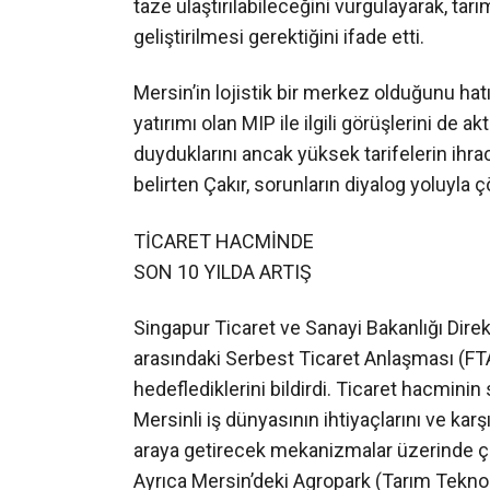
taze ulaştırılabileceğini vurgulayarak, tarı
geliştirilmesi gerektiğini ifade etti.
Mersin’in lojistik bir merkez olduğunu hat
yatırımı olan MIP ile ilgili görüşlerini de
duyduklarını ancak yüksek tarifelerin ihr
belirten Çakır, sorunların diyalog yoluyla
TİCARET HACMİNDE
SON 10 YILDA ARTIŞ
Singapur Ticaret ve Sanayi Bakanlığı Dire
arasındaki Serbest Ticaret Anlaşması (FTA
hedeflediklerini bildirdi. Ticaret hacminin
Mersinli iş dünyasının ihtiyaçlarını ve karşıl
araya getirecek mekanizmalar üzerinde çalı
Ayrıca Mersin’deki Agropark (Tarım Teknop