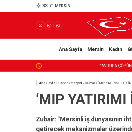
33.7
°
MERSIN
Ana Sayfa
Mersin
Kadın
G
“AVRUPA ÇÖPÜNDEN KURTULACAK DİYE AKDENİ
Ana Sayfa
›
Haber kategori
›
Dünya
›
‘MIP YATIRIMI İLE S
‘MIP YATIRIMI
Zubair: “Mersinli iş dünyasının iht
getirecek mekanizmalar üzerinde