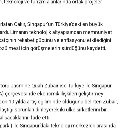
m, teknoloji ve turizm alanlarında ortak projeler
ırlatan Çakır, Singapur’un Türkiye’deki en büyük
 aktardı. Limanın teknolojik altyapısından memnuniyet
acatçının rekabet gücünü ve enflasyonu etkilediğini
 çözülmesi için görüşmelerin sürdüğünü kaydetti.
ktörü Jasmine Quah Zubair ise Türkiye ile Singapur
) çerçevesinde ekonomik ilişkileri geliştirmeyi
 son 10 yılda artış eğiliminde olduğunu belirten Zubair,
aştığı sorunları dinleyerek iki ülke şirketlerini bir
şacaklarını ifade etti.
arkı) ile Singapur’daki teknoloji merkezleri arasında