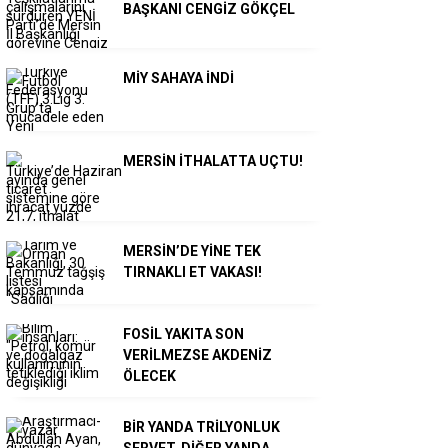
BAŞKANI CENGİZ GÖKÇEL
MİY SAHAYA İNDİ
MERSİN İTHALATTA UÇTU!
MERSİN’DE YİNE TEK
TIRNAKLI ET VAKASI!
FOSİL YAKITA SON
VERİLMEZSE AKDENİZ
ÖLECEK
BİR YANDA TRİLYONLUK
SERVET, DİĞER YANDA