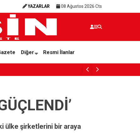
YAZARLAR
08 Ağustos 2026 Cts
Gazete
Diğer
Resmi İlanlar
Akdeniz’de kadınlara yönelik ‘Sevgi Sanatı’ a
 GÜÇLENDİ’
i ülke şirketlerini bir araya