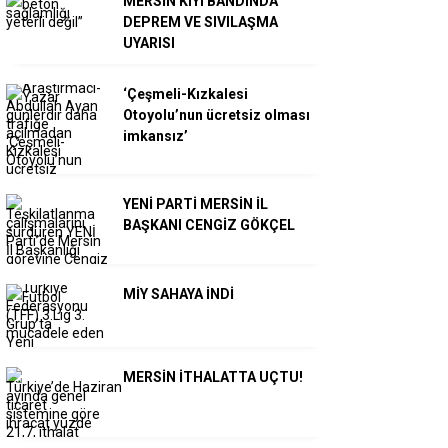
MERSİN KIYI BANDINDA
DEPREM VE SIVILAŞMA
UYARISI
‘Çeşmeli-Kızkalesi
Otoyolu’nun ücretsiz olması
imkansız’
YENİ PARTİ MERSİN İL
BAŞKANI CENGİZ GÖKÇEL
MİY SAHAYA İNDİ
MERSİN İTHALATTA UÇTU!