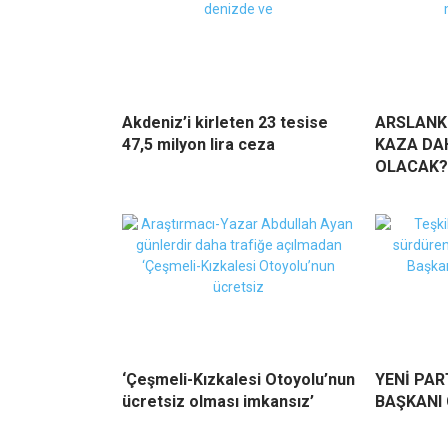
Akdeniz’i kirleten 23 tesise
ARSLANK
47,5 milyon lira ceza
KAZA DA
OLACAK?
‘Çeşmeli-Kızkalesi Otoyolu’nun
YENİ PAR
ücretsiz olması imkansız’
BAŞKANI