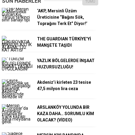
SON HABERLER
TÜMÜ
‘AKP, Mersinli Üzüm
Üreticisine “Bağını Sök,
Toprağını Terk Et” Diyor!’
THE GUARDIAN TÜRKİYE’Yİ
MANŞETE TAŞIDI
YAZLIK BÖLGELERDE İNŞAAT
HUZURSUZLUĞU!
Akdeniz’i kirleten 23 tesise
47,5 milyon lira ceza
ARSLANKÖY YOLUNDA BİR
KAZA DAHA… SORUMLU KİM
OLACAK? (VİDEO)