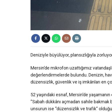
Deniziyle büyülüyor, plansızlığıyla zorluyo
Mersin’de mikrofon uzattığımız vatandaşlar
değerlendirmelerde bulundu. Denizin, havan
düzensizlik, güvenlik ve iş imkânları en çok
52 yaşındaki esnaf, Mersin’de yaşamanın en
“Sabah dükkânı açmadan sahile bakmak bile
unsurun ise “düzensizlik ve trafik” olduğ