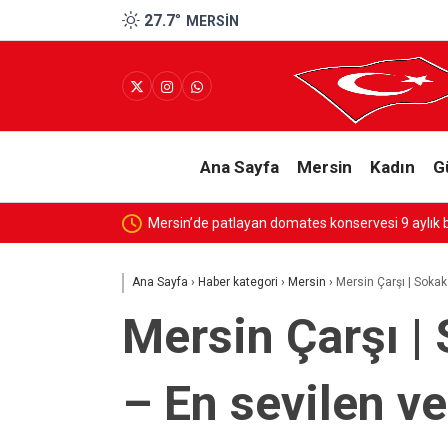
27.7
°
MERSIN
Ana Sayfa
Mersin
Kadın
G
SESSİZ ÇIĞLIK
Ana Sayfa
›
Haber kategori
›
Mersin
›
Mersin Çarşı | Sokak
Mersin Çarşı |
– En sevilen ve