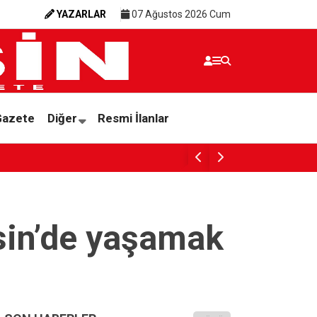
YAZARLAR
07 Ağustos 2026 Cum
Gazete
Diğer
Resmi İlanlar
PARANIN RENGİ İNSANIN ÜZERİ
sin’de yaşamak