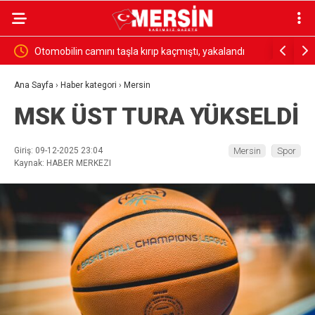
ölyesi
Otomobilin camını taşla kırıp kaçmıştı, yakalandı
18 madenci
yakalandı
Ana Sayfa
›
Haber kategori
›
Mersin
MSK ÜST TURA YÜKSELDİ
Giriş: 09-12-2025 23:04
Mersin
Spor
Kaynak: HABER MERKEZI