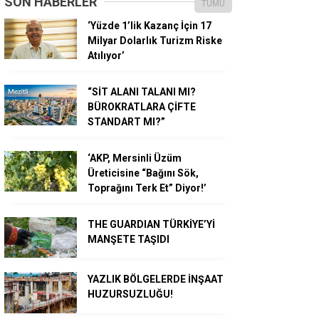
SON HABERLER
TÜMÜ
‘Yüzde 1’lik Kazanç İçin 17
Milyar Dolarlık Turizm Riske
Atılıyor’
“SİT ALANI TALANI MI?
BÜROKRATLARA ÇİFTE
STANDART MI?”
‘AKP, Mersinli Üzüm
Üreticisine “Bağını Sök,
Toprağını Terk Et” Diyor!’
THE GUARDIAN TÜRKİYE’Yİ
MANŞETE TAŞIDI
YAZLIK BÖLGELERDE İNŞAAT
HUZURSUZLUĞU!