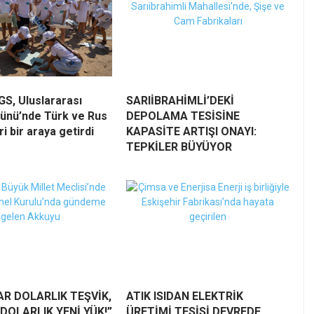
S, Uluslararası
SARIİBRAHİMLİ’DEKİ
ünü’nde Türk ve Rus
DEPOLAMA TESİSİNE
i bir araya getirdi
KAPASİTE ARTIŞI ONAYI:
TEPKİLER BÜYÜYOR
YAR DOLARLIK TEŞVİK,
ATIK ISIDAN ELEKTRİK
 DOLARLIK YENİ YÜK!”
ÜRETİMİ TESİSİ DEVREDE