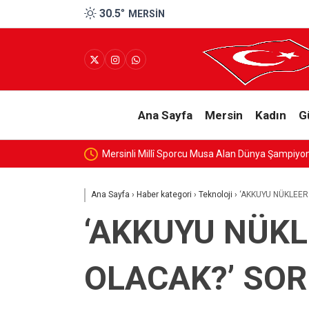
30.5
°
MERSIN
Ana Sayfa
Mersin
Kadın
G
Mersinli Millî Sporcu Musa Alan Dünya Şampiyo
Ana Sayfa
›
Haber kategori
›
Teknoloji
›
‘AKKUYU NÜKLEER
‘AKKUYU NÜKL
OLACAK?’ SOR