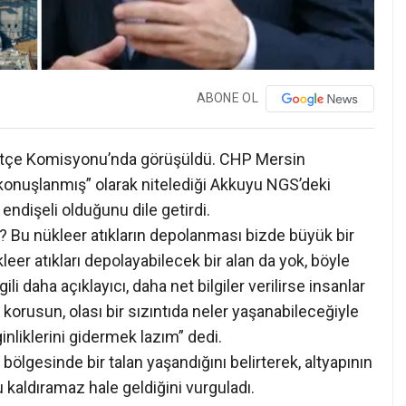
ABONE OL
Bütçe Komisyonu’nda görüşüldü. CHP Mersin
ne konuşlanmış” olarak nitelediği Akkuyu NGS’deki
endişeli olduğunu dile getirdi.
k? Bu nükleer atıkların depolanması bizde büyük bir
leer atıkları depolayabilecek bir alan da yok, böyle
ili daha açıklayıcı, daha net bilgiler verilirse insanlar
h korusun, olası bir sızıntıda neler yaşanabileceğiyle
rginliklerini gidermek lazım” dedi.
ke bölgesinde bir talan yaşandığını belirterek, altyapının
kaldıramaz hale geldiğini vurguladı.