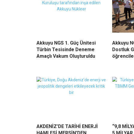
Akkuyu NGS 1. Güç Ünitesi
Akkuyu NG
Türbin Tesisinde Deneme
Dostluk G
Amaçlı Vakum Oluşturuldu
öğrenciler
AKDENİZ’DE TARİHİ ENERJİ
“9,8 MİL
HAMLESİ MERSİN’DEN
5 MİLYAR