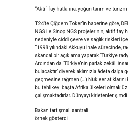
“Aktif fay hatlarına, yoğun tarım ve turizm
T24’te Çiğdem Toker’in haberine göre, DEM
NGS ile Sinop NGS projelerinin, aktif fay h
nedeniyle ciddi çevre ve sağlık riskleri içer
“1998 yılındaki Akkuyu ihale sürecinde, rady
skandal bir açıklama yaparak ‘Türkiye radyo
Ardından da ‘Türkiye’nin parlak zekâlı ins
bulacaktır’ diyerek aklımızla âdeta dalga 
geçmesine rağmen (…) Nükleer atıklarını 
bu tehlikeyi başta Afrika ülkeleri olmak ü
çalışmaktadırlar. Dünyayı kirletenler şimd
Bakan tartışmalı santrali
örnek gösterdi