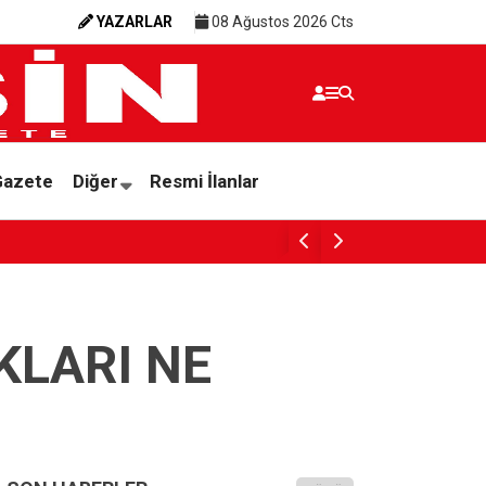
YAZARLAR
08 Ağustos 2026 Cts
Gazete
Diğer
Resmi İlanlar
Gazeteci Duygu Öksüz Canova son yolculuğ
KLARI NE