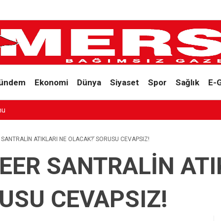
ündem
Ekonomi
Dünya
Siyaset
Spor
Sağlık
E-
nu
 SANTRALİN ATIKLARI NE OLACAK?’ SORUSU CEVAPSIZ!
EER SANTRALİN ATI
USU CEVAPSIZ!