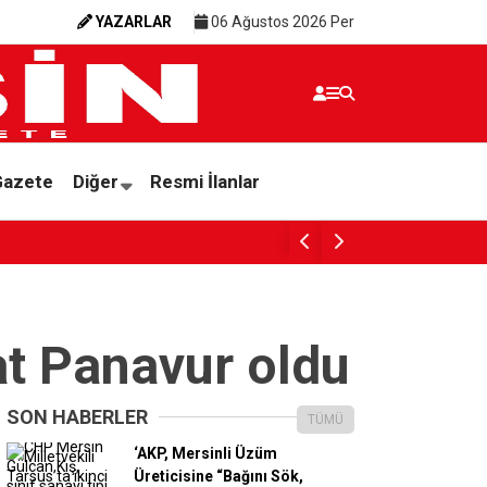
YAZARLAR
06 Ağustos 2026 Per
Gazete
Diğer
Resmi İlanlar
SESSİZ ÇIĞLIK
at Panavur oldu
SON HABERLER
TÜMÜ
‘AKP, Mersinli Üzüm
Üreticisine “Bağını Sök,