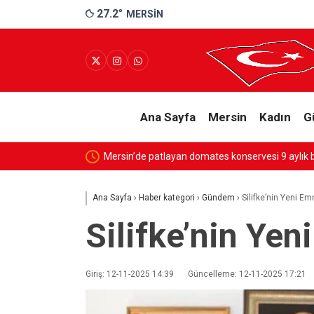
27.2
°
MERSIN
Ana Sayfa
Mersin
Kadın
G
Mersin’de patlayan domates konservesi 9 aylık bebeği yaktı
Ana Sayfa
›
Haber kategori
›
Gündem
›
Silifke’nin Yeni E
Silifke’nin Ye
Giriş: 12-11-2025 14:39
Güncelleme: 12-11-2025 17:21