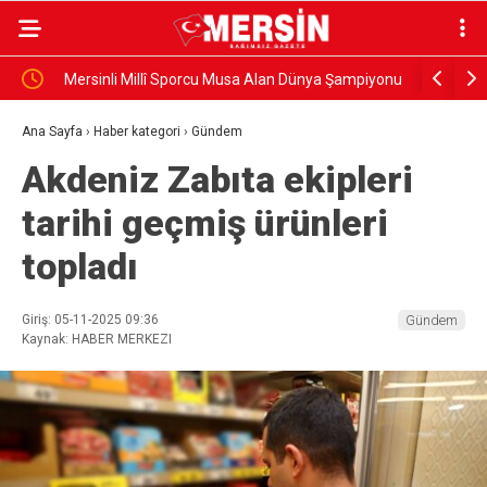
Mersinli Millî Sporcu Musa Alan Dünya Şampiyonu
Gazeteci 
uğurlandı
Ana Sayfa
›
Haber kategori
›
Gündem
Akdeniz Zabıta ekipleri
tarihi geçmiş ürünleri
topladı
Giriş: 05-11-2025 09:36
Gündem
Kaynak: HABER MERKEZI