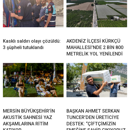
Kasklı saldırı olayı çözüldü:
AKDENİZ İLÇESİ KÜRKÇÜ
3 şüpheli tutuklandı
MAHALLESİ’NDE 2 BİN 800
METRELİK YOL YENİLENDİ
MERSİN BÜYÜKŞEHİR’İN
BAŞKAN AHMET SERKAN
AKUSTİK SAHNESİ YAZ
TUNCER’DEN ÜRETİCİYE
AKŞAMLARINA RİTİM
DESTEK: “ÇİFTÇİMİZİN