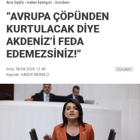
Ana Sayfa
›
Haber kategori
›
Gündem
“AVRUPA ÇÖPÜNDEN
KURTULACAK DİYE
AKDENİZ’İ FEDA
EDEMEZSİNİZ!”
Giriş: 08-08-2026 12:46
Gündem
Kaynak: HABER MERKEZI