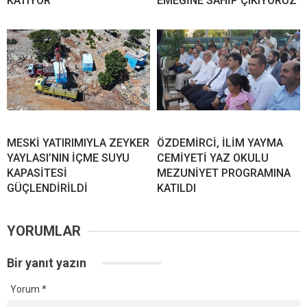
KATIYOR
EMEĞİNE SAHİP ÇIKIYORUZ
MESKİ YATIRIMIYLA ZEYKER
ÖZDEMİRCİ, İLİM YAYMA
YAYLASI’NIN İÇME SUYU
CEMİYETİ YAZ OKULU
KAPASİTESİ
MEZUNİYET PROGRAMINA
GÜÇLENDİRİLDİ
KATILDI
YORUMLAR
Bir yanıt yazın
Yorum
*