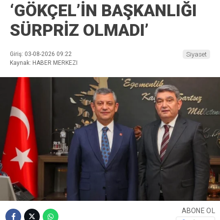
‘GÖKÇEL’İN BAŞKANLIĞI
SÜRPRİZ OLMADI’
Giriş: 03-08-2026 09:22
Siyaset
Kaynak: HABER MERKEZI
ABONE OL