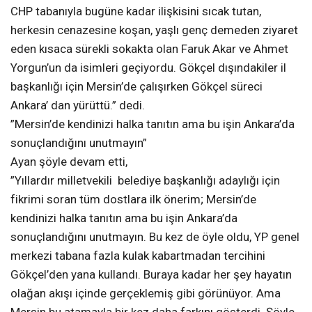
CHP tabanıyla bugüne kadar ilişkisini sıcak tutan,
herkesin cenazesine koşan, yaşlı genç demeden ziyaret
eden kısaca sürekli sokakta olan Faruk Akar ve Ahmet
Yorgun’un da isimleri geçiyordu. Gökçel dışındakiler il
başkanlığı için Mersin’de çalışırken Gökçel süreci
Ankara’ dan yürüttü.” dedi.
”Mersin’de kendinizi halka tanıtın ama bu işin Ankara’da
sonuçlandığını unutmayın”
Ayan şöyle devam etti,
”Yıllardır milletvekili belediye başkanlığı adaylığı için
fikrimi soran tüm dostlara ilk önerim; Mersin’de
kendinizi halka tanıtın ama bu işin Ankara’da
sonuçlandığını unutmayın. Bu kez de öyle oldu, YP genel
merkezi tabana fazla kulak kabartmadan tercihini
Gökçel’den yana kullandı. Buraya kadar her şey hayatın
olağan akışı içinde gerçeklemiş gibi görünüyor. Ama
Mersin bu atamayla bir kez daha farkını gösterdi. Şöyle