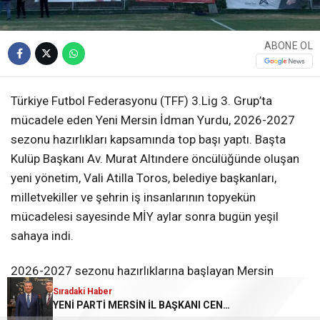
ABONE OL
Türkiye Futbol Federasyonu (TFF) 3.Lig 3. Grup’ta
mücadele eden Yeni Mersin İdman Yurdu, 2026-2027
sezonu hazırlıkları kapsamında top başı yaptı. Başta
Kulüp Başkanı Av. Murat Altındere öncülüğünde oluşan
yeni yönetim, Vali Atilla Toros, belediye başkanları,
milletvekiller ve şehrin iş insanlarının topyekün
mücadelesi sayesinde MİY aylar sonra bugün yeşil
sahaya indi.
2026-2027 sezonu hazırlıklarına başlayan Mersin
İdman Yurdu’nda, Başkan Av. Murat Altındere ve yeni
Sıradaki Haber
YENİ PARTİ MERSİN İL BAŞKANI CENGİZ GÖKÇEL
yönetim sezon öncesi merak edilen konulara ilişkin