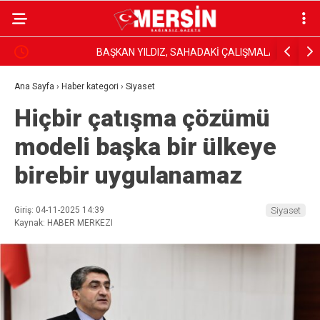
BAŞKAN YILDIZ, SAHADAKİ ÇALIŞMALARI YERİNDE
Dim, Gazet
İNCELEDİ
Sundu
Ana Sayfa
›
Haber kategori
›
Siyaset
Hiçbir çatışma çözümü
modeli başka bir ülkeye
birebir uygulanamaz
Giriş: 04-11-2025 14:39
Siyaset
Kaynak: HABER MERKEZI