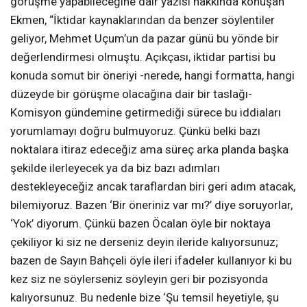
görüşme yapabileceğine dair yazısı hakkında konuşan
Ekmen, “İktidar kaynaklarından da benzer söylentiler
geliyor, Mehmet Uçum’un da pazar günü bu yönde bir
değerlendirmesi olmuştu. Açıkçası, iktidar partisi bu
konuda somut bir öneriyi -nerede, hangi formatta, hangi
düzeyde bir görüşme olacağına dair bir taslağı-
Komisyon gündemine getirmediği sürece bu iddiaları
yorumlamayı doğru bulmuyoruz. Çünkü belki bazı
noktalara itiraz edeceğiz ama süreç arka planda başka
şekilde ilerleyecek ya da biz bazı adımları
destekleyeceğiz ancak taraflardan biri geri adım atacak,
bilemiyoruz. Bazen ‘Bir öneriniz var mı?’ diye soruyorlar,
‘Yok’ diyorum. Çünkü bazen Öcalan öyle bir noktaya
çekiliyor ki siz ne derseniz deyin ileride kalıyorsunuz;
bazen de Sayın Bahçeli öyle ileri ifadeler kullanıyor ki bu
kez siz ne söylerseniz söyleyin geri bir pozisyonda
kalıyorsunuz. Bu nedenle bize ‘Şu temsil heyetiyle, şu