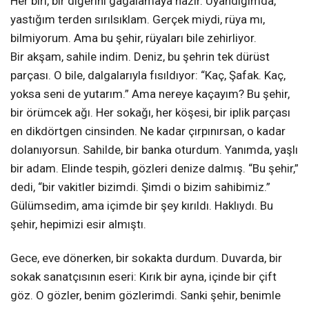
Her biri, bir diğerini gagalamaya hazır. Uyandığımda,
yastığım terden sırılsıklam. Gerçek miydi, rüya mı,
bilmiyorum. Ama bu şehir, rüyaları bile zehirliyor.
Bir akşam, sahile indim. Deniz, bu şehrin tek dürüst
parçası. O bile, dalgalarıyla fısıldıyor: “Kaç, Şafak. Kaç,
yoksa seni de yutarım.” Ama nereye kaçayım? Bu şehir,
bir örümcek ağı. Her sokağı, her köşesi, bir iplik parçası
en dikdörtgen cinsinden. Ne kadar çırpınırsan, o kadar
dolanıyorsun. Sahilde, bir banka oturdum. Yanımda, yaşlı
bir adam. Elinde tespih, gözleri denize dalmış. “Bu şehir,”
dedi, “bir vakitler bizimdi. Şimdi o bizim sahibimiz.”
Gülümsedim, ama içimde bir şey kırıldı. Haklıydı. Bu
şehir, hepimizi esir almıştı.
Gece, eve dönerken, bir sokakta durdum. Duvarda, bir
sokak sanatçısının eseri: Kırık bir ayna, içinde bir çift
göz. O gözler, benim gözlerimdi. Sanki şehir, benimle