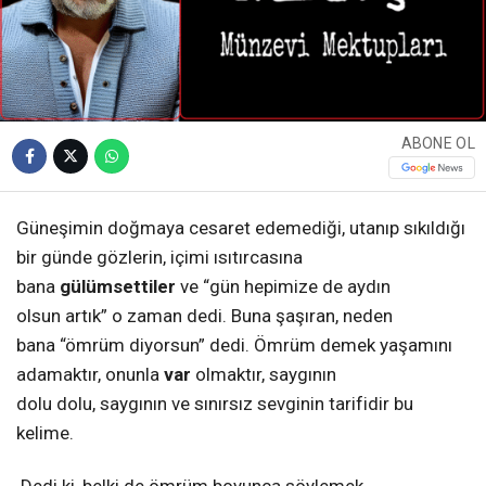
ABONE OL
Güneşimin doğmaya cesaret edemediği, utanıp sıkıldığı
bir günde gözlerin, içimi ısıtırcasına
bana
gülümsettiler
ve “gün hepimize de aydın
olsun artık” o zaman dedi. Buna şaşıran, neden
bana “ömrüm diyorsun” dedi. Ömrüm demek yaşamını
adamaktır, onunla
var
olmaktır, saygının
dolu dolu, saygının ve sınırsız sevginin tarifidir bu
kelime.
Dedi ki, belki de ömrüm boyunca söylemek