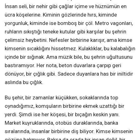
İnsan seli, bir nehir gibi çağlar içime ve hüznümün en
ücra köşelerine. Kiminin gözlerinde hırs, kiminde
yorgunluk, kiminde ise bomboş bir çöl. Metro vagonları,
ruhların sıkıştığı teneke kutular gibi karşılar bu şehrin
çelimsiz heybetini. Nefesler birbirine karışır, ama kimse
kimsenin sıcaklığını hissetmez. Kulaklıklar, bu kalabalığın
içinde bir sığınak. Ama müzik bile, bu şehrin uğultusunu
bastıramıyor. Her nota, beton duvarlara çarpıp geri
dönüyor, bir çığlık gibi. Sadece duyanlara has bir iniltidir
aslında bu çığlık.
Bu şehir, bir zamanlar küçükken, sokaklarında top
oynadığımız, komşuların birbirine ekmek uzattığı bir
yerdi. Şimdi ise her köşesi, bir bıçağın keskin yanı.
Market kuyruklarında, otobüs duraklarında, banka
sıralarında, insanlar birbirine diş biliyor. Kimse kimsenin
gözüne bakmıyor. Baksa da orada bir insan değil, bir