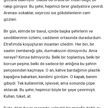
rakip görüyor. Bu şehir, hepimizi birer gladyatöre çevirdi.
Arenası sokaklar, seyircisi ise gökdelenlerin cam
gözleri.
Bir gün, elimde bir bavul, içinde başka şehirlerin ve
sevdiklerimin özlemi, caddenin ortasında duradurdum.
Etrafımda koşuşturan insanları izledim. Her biri, bir
saatin zembereği gibi, durmaksızın dönüyordu. Ama
nereye? Kimse bilmiyordu. Belki bir toplantıya, belki bir
borcun peşine, belki de sadece bir anlığına bu şehrin
pençesinden kaçmaya. O an, kahve bardağımın plastik
kapağına bakarken, kendimi gördüm. O kapak, benim
gibiydi: Tek kullanımlık, işlevsel, ama sonunda çöpe
atılacak. Bu şehir, hepimizi böyle bir şeye çevirmişti.
Kullan, tüket, at.
Evde, dört duvar arasında, yalnızlık bir misafir değil, ev