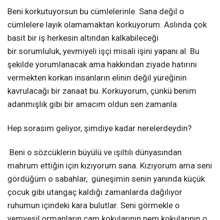
Beni korkutuyorsun bu cümlelerinle. Sana değil o
cümlelere layık olamamaktan korkuyorum. Aslında çok
basit bir iş herkesin altından kalkabileceği
bir sorumluluk, yevmiyeli işçi misali işini yapanı al. Bu
şekilde yorumlanacak ama hakkından ziyade hatırını
vermekten korkan insanların elinin değil yüreğinin
kavrulacağı bir zanaat bu. Korkuyorum, çünkü benim
adanmışlık gibi bir amacım oldun sen zamanla.
Hep sorasım geliyor, şimdiye kadar nerelerdeydin?
Beni o sözcüklerin büyülü ve ışıltılı dünyasından
mahrum ettiğin için kızıyorum sana. Kızıyorum ama seni
gördüğüm o sabahlar, güneşimin senin yanında küçük
çocuk gibi utangaç kaldığı zamanlarda dağılıyor
ruhumun içindeki kara bulutlar. Seni görmekle o
yemyeşil ormanların çam kokularının nem kokularının o