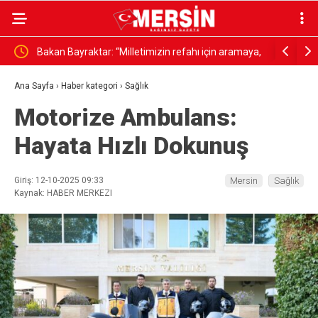
LI”
Bakan Bayraktar: “Milletimizin refahı için aramaya,
”En Başarı
keşfetmeye ve üretmeye devam edeceğiz”
Araştırma
Ana Sayfa
›
Haber kategori
›
Sağlık
Motorize Ambulans:
Hayata Hızlı Dokunuş
Giriş: 12-10-2025 09:33
Mersin
Sağlık
Kaynak: HABER MERKEZI