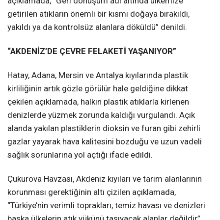
açıklamada, “Geri dönüşüm adı altında ülkemize
getirilen atıkların önemli bir kısmı doğaya bırakıldı,
yakıldı ya da kontrolsüz alanlara döküldü” denildi.
“AKDENİZ’DE ÇEVRE FELAKETİ YAŞANIYOR”
Hatay, Adana, Mersin ve Antalya kıyılarında plastik
kirliliğinin artık gözle görülür hale geldiğine dikkat
çekilen açıklamada, halkın plastik atıklarla kirlenen
denizlerde yüzmek zorunda kaldığı vurgulandı. Açık
alanda yakılan plastiklerin dioksin ve furan gibi zehirli
gazlar yayarak hava kalitesini bozduğu ve uzun vadeli
sağlık sorunlarına yol açtığı ifade edildi.
Çukurova Havzası, Akdeniz kıyıları ve tarım alanlarının
korunması gerektiğinin altı çizilen açıklamada,
“Türkiye’nin verimli toprakları, temiz havası ve denizleri
başka ülkelerin atık yükünü taşıyacak alanlar değildir”