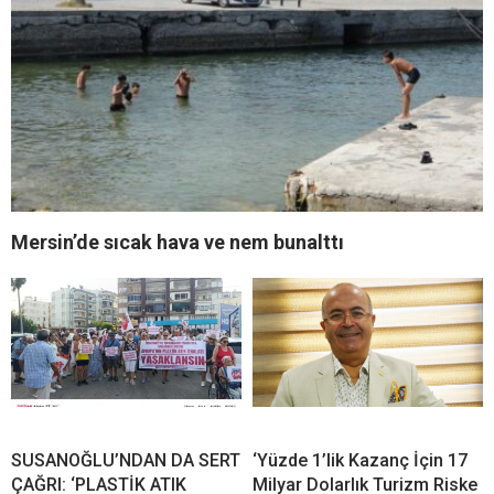
Mersin’de sıcak hava ve nem bunalttı
SUSANOĞLU’NDAN DA SERT
‘Yüzde 1’lik Kazanç İçin 17
ÇAĞRI: ‘PLASTİK ATIK
Milyar Dolarlık Turizm Riske