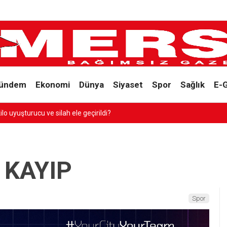
ündem
Ekonomi
Dünya
Siyaset
Spor
Sağlık
E-
turucu ve silah ele geçirildi?
 KAYIP
Spor