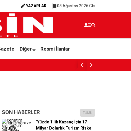
YAZARLAR
08 Ağustos 2026 Cts
Gazete
Diğer
Resmi İlanlar
“AVRUPA ÇÖPÜNDEN KURTULACAK DİYE AKD
SON HABERLER
TÜMÜ
‘Yüzde 1’lik Kazanç İçin 17
Milyar Dolarlık Turizm Riske