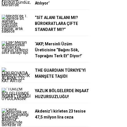
Atılıyor’
“SİT ALANI TALANI MI?
BÜROKRATLARA ÇİFTE
STANDART MI?”
‘AKP, Mersinli Üzüm
Üreticisine “Bağını Sök,
Toprağını Terk Et” Diyor!’
THE GUARDIAN TÜRKİYE’Yİ
MANŞETE TAŞIDI
YAZLIK BÖLGELERDE İNŞAAT
HUZURSUZLUĞU!
Akdeniz’i kirleten 23 tesise
47,5 milyon lira ceza