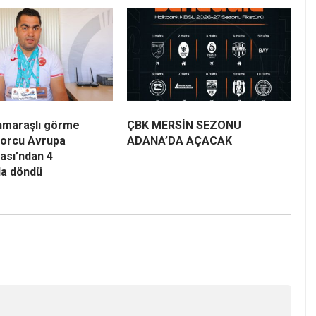
maraşlı görme
ÇBK MERSİN SEZONU
porcu Avrupa
ADANA’DA AÇACAK
ası’ndan 4
la döndü