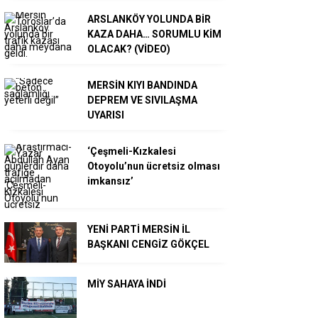
ARSLANKÖY YOLUNDA BİR
KAZA DAHA… SORUMLU KİM
OLACAK? (VİDEO)
MERSİN KIYI BANDINDA
DEPREM VE SIVILAŞMA
UYARISI
‘Çeşmeli-Kızkalesi
Otoyolu’nun ücretsiz olması
imkansız’
YENİ PARTİ MERSİN İL
BAŞKANI CENGİZ GÖKÇEL
MİY SAHAYA İNDİ