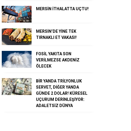
MERSİN İTHALATTA UÇTU!
MERSİN’DE YİNE TEK
TIRNAKLI ET VAKASI!
FOSİL YAKITA SON
VERİLMEZSE AKDENİZ
ÖLECEK
BİR YANDA TRİLYONLUK
SERVET, DİĞER YANDA
GÜNDE 2 DOLAR! KÜRESEL
UÇURUM DERİNLEŞİYOR:
ADALETSİZ DÜNYA