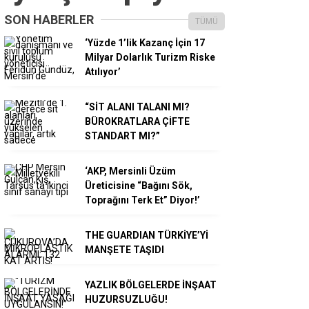
SON HABERLER
TÜMÜ
‘Yüzde 1’lik Kazanç İçin 17
Milyar Dolarlık Turizm Riske
Atılıyor’
“SİT ALANI TALANI MI?
BÜROKRATLARA ÇİFTE
STANDART MI?”
‘AKP, Mersinli Üzüm
Üreticisine “Bağını Sök,
Toprağını Terk Et” Diyor!’
THE GUARDIAN TÜRKİYE’Yİ
MANŞETE TAŞIDI
YAZLIK BÖLGELERDE İNŞAAT
HUZURSUZLUĞU!