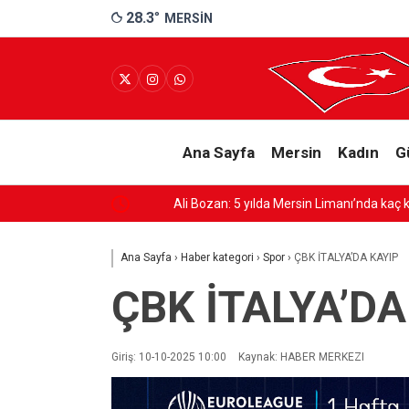
28.3
°
MERSIN
Ana Sayfa
Mersin
Kadın
G
Ali Bozan: 5 yılda Mersin Limanı’nda kaç kilo uyuş
Ana Sayfa
›
Haber kategori
›
Spor
›
ÇBK İTALYA’DA KAYIP
ÇBK İTALYA’DA
Giriş: 10-10-2025 10:00
Kaynak: HABER MERKEZI