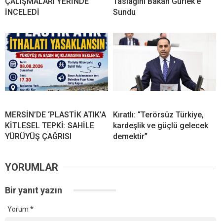
ÇALIŞMALARI YERİNDE
Taslağını Bakan Gürlek’e
İNCELEDİ
Sundu
MERSİN’DE ‘PLASTİK ATIK’A
Kıratlı: “Terörsüz Türkiye,
KİTLESEL TEPKİ: SAHİLE
kardeşlik ve güçlü gelecek
YÜRÜYÜŞ ÇAĞRISI
demektir”
YORUMLAR
Bir yanıt yazın
Yorum
*