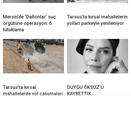
Mersin’de ‘Daltonlar’ suç
Tarsus’ta kırsal mahallelerin
örgütüne operasyon: 6
yolları parkeyle yenileniyor
tutuklama
Tarsus’ta kırsal
DUYGU ÖKSÜZ’Ü
mahallelerde yol çalışmaları
KAYBETTİK
sürüyor