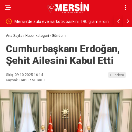
arkotik baskını: 190 gram eroin
Mersin’de ‘Daltonlar’ suç örgütüne ope
tutuklama
Ana Sayfa
›
Haber kategori
›
Gündem
Cumhurbaşkanı Erdoğan,
Şehit Ailesini Kabul Etti
Giriş: 09-10-2025 16:14
Gündem
Kaynak: HABER MERKEZI