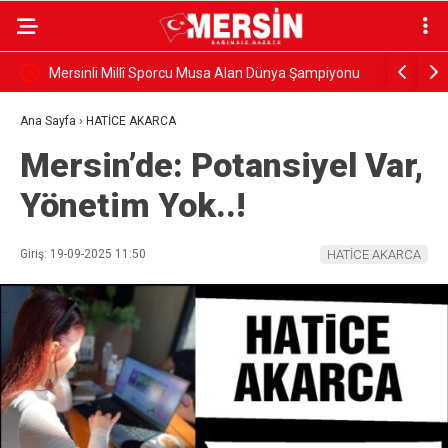
Mersinli Millî Sporcu Musa Alan Dünya Şampiyonu
Gazeteci 
uğurlandı
Ana Sayfa
›
HATİCE AKARCA
Mersin’de: Potansiyel Var,
Yönetim Yok..!
Giriş: 19-09-2025 11:50
HATİCE AKARCA