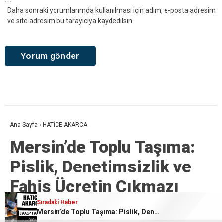
Daha sonraki yorumlarımda kullanılması için adım, e-posta adresim
ve site adresim bu tarayıcıya kaydedilsin.
Ana Sayfa
›
HATİCE AKARCA
Mersin’de Toplu Taşıma:
Pislik, Denetimsizlik ve
Fahiş Ücretin Çıkmazı
Sıradaki Haber
Sıradaki Haber
Sıradaki Haber
Giriş: 04-09-2025 12:41
HATİCE AKARCA
Mersin’in Güzellikleri Var, Turizmi Yok!
Mersin’de Toplu Taşıma: Pislik, Denetimsizlik ve Fahiş Ücretin Çıkmazı
Mersin’de, “Çocuklara Özel Halk Plajı ve Havuz İstemi”