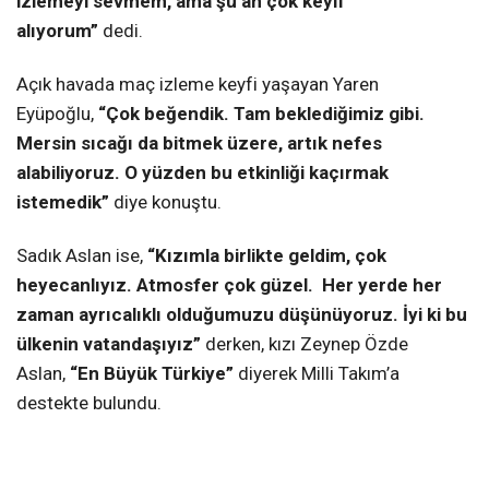
izlemeyi sevmem, ama şu an çok keyif
alıyorum”
dedi.
Açık havada maç izleme keyfi yaşayan Yaren
Eyüpoğlu,
“Çok beğendik. Tam beklediğimiz gibi.
Mersin sıcağı da bitmek üzere, artık nefes
alabiliyoruz. O yüzden bu etkinliği kaçırmak
istemedik”
diye konuştu.
Sadık Aslan ise,
“Kızımla birlikte geldim, çok
heyecanlıyız. Atmosfer çok güzel. Her yerde her
zaman ayrıcalıklı olduğumuzu düşünüyoruz. İyi ki bu
ülkenin vatandaşıyız”
derken, kızı Zeynep Özde
Aslan,
“En Büyük Türkiye”
diyerek Milli Takım’a
destekte bulundu.