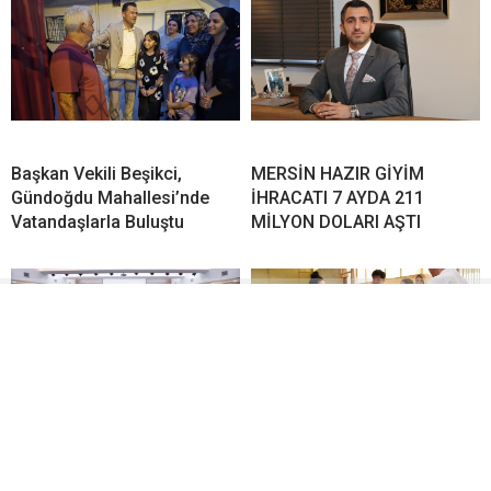
Başkan Vekili Beşikci,
MERSİN HAZIR GİYİM
Gündoğdu Mahallesi’nde
İHRACATI 7 AYDA 211
Vatandaşlarla Buluştu
MİLYON DOLARI AŞTI
Mersin’de işler koordineli
“Bilgiye Açılan Kapı: 30 Okul
yürüyor
30 Kütüphane” projesinde