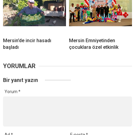
Mersin’de incir hasadı
Mersin Emniyetinden
başladı
çocuklara özel etkinlik
YORUMLAR
Bir yanıt yazın
Yorum
*
Ad
*
E-posta
*