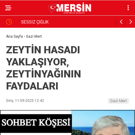
ık
SESSİZ ÇIĞLIK
PARANIN 
GÖRSÜN
Ana Sayfa
›
Gazi Mert
ZEYTİN HASADI
YAKLAŞIYOR,
ZEYTİNYAĞININ
FAYDALARI
Giriş: 11-09-2025 12:42
Gazi Mert