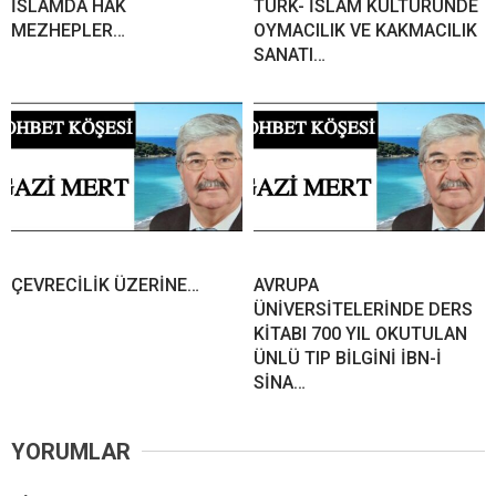
İSLAMDA HAK
TÜRK- İSLAM KÜLTÜRÜNDE
MEZHEPLER…
OYMACILIK VE KAKMACILIK
SANATI…
ÇEVRECİLİK ÜZERİNE…
AVRUPA
ÜNİVERSİTELERİNDE DERS
KİTABI 700 YIL OKUTULAN
ÜNLÜ TIP BİLGİNİ İBN-İ
SİNA…
YORUMLAR