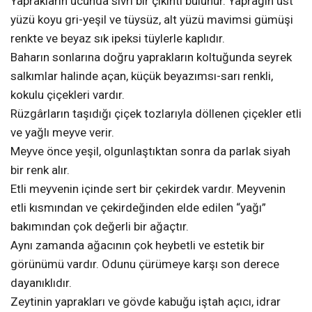
Yaprakların ucunda sivri bir çıkıntı bulunur. Yaprağın üst
yüzü koyu gri-yeşil ve tüysüz, alt yüzü mavimsi gümüşi
renkte ve beyaz sık ipeksi tüylerle kaplıdır.
Baharın sonlarına doğru yaprakların koltuğunda seyrek
salkımlar halinde açan, küçük beyazımsı-sarı renkli,
kokulu çiçekleri vardır.
Rüzgârların taşıdığı çiçek tozlarıyla döllenen çiçekler etli
ve yağlı meyve verir.
Meyve önce yeşil, olgunlaştıktan sonra da parlak siyah
bir renk alır.
Etli meyvenin içinde sert bir çekirdek vardır. Meyvenin
etli kısmından ve çekirdeğinden elde edilen “yağı”
bakımından çok değerli bir ağaçtır.
Aynı zamanda ağacının çok heybetli ve estetik bir
görünümü vardır. Odunu çürümeye karşı son derece
dayanıklıdır.
Zeytinin yaprakları ve gövde kabuğu iştah açıcı, idrar