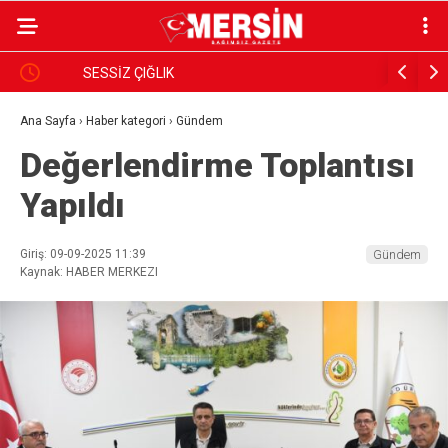
ık
SESSİZ ÇIĞLIK
PARANIN 
GÖRSÜN
Ana Sayfa
›
Haber kategori
›
Gündem
Değerlendirme Toplantısı
Yapıldı
Giriş: 09-09-2025 11:39
Gündem
Kaynak: HABER MERKEZI