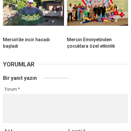
Mersin’de incir hasadı
Mersin Emniyetinden
başladı
çocuklara özel etkinlik
YORUMLAR
Bir yanıt yazın
Yorum
*
Ad
*
E-posta
*