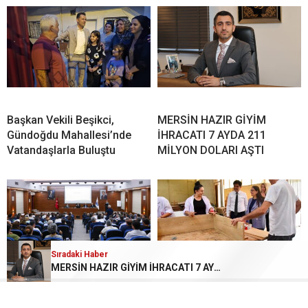
Başkan Vekili Beşikci,
MERSİN HAZIR GİYİM
Gündoğdu Mahallesi’nde
İHRACATI 7 AYDA 211
Vatandaşlarla Buluştu
MİLYON DOLARI AŞTI
Sıradaki Haber
MERSİN HAZIR GİYİM İHRACATI 7 AYDA 211 MİLYON DOLARI AŞTI
Mersin’de işler koordineli
“Bilgiye Açılan Kapı: 30 Okul