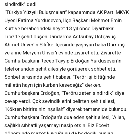
sindirdik” dedi.
“Türkiye Yüzyılı Buluşmaları” kapsamında AK Parti MKYK
Üyesi Fatima Yurduseven, İlçe Başkanı Mehmet Emin
Kurt ve beraberindeki heyet 13 yıl önce Diyarbakır
Lice’de şehit düşen Jandarma Astsubay Üstçavuş
Ahmet Ünver’in Silifke ilçesinde yaşayan baba Durmuş
ve anne Meryem Ünver’i evinde ziyaret etti. Ziyarette
Cumhurbaşkanı Recep Tayyip Erdoğan Yurduseven’in
telefonundan şehit ailesiyle görüşerek sohbet etti.
Sohbet sırasında şehit babası, “Terör işi bittiğinde
milletin hayrı için kurban keseceğiz” derken,
Cumhurbaşkanı Erdoğan, “Terörü zaten sindirdik” diye
cevap verdi. Çok sevindiklerini belirten şehit ailesi,
“Kökten bitirirsiniz inşallah” diyerek temennide bulundu.
Cumhurbaşkanı Erdoğan’a dua eden şehit ailesi, “Allah,
sağlıklı sıhhatli yaşamayı nasip etsin. Biz Ecevit
döneminde mazot kuyruğunu da bekledik, bunları