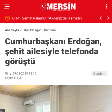
 “Akdeniz’de Hizmetin
MERSİN DÖVİZ MEVDUATINDA İLK 10’DA
el Şeffaflıktan Uzak Yönetim
Ana Sayfa
›
Haber kategori
›
Gündem
Cumhurbaşkanı Erdoğan,
şehit ailesiyle telefonda
görüştü
Giriş: 09-08-2025 18:16
Gündem
Kaynak: İHA