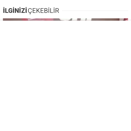
İLGİNİZİ
ÇEKEBİLİR
CHP’li Semih Palamut: “Akdeniz’de Hizmetin
Önündeki En Büyük Engel Şeffaflıktan Uzak Yönetim