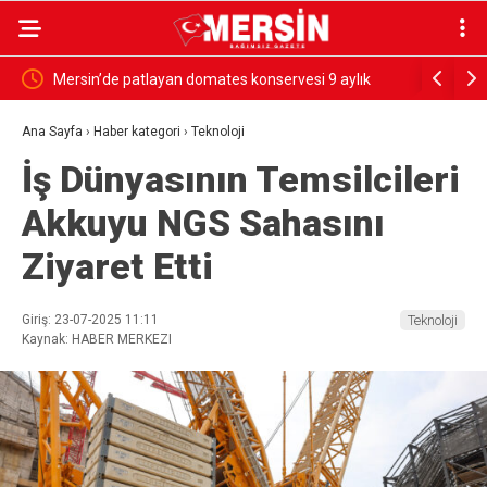
rdü
Mersin’de patlayan domates konservesi 9 aylık
SESSİZ ÇI
bebeği yaktı
Ana Sayfa
›
Haber kategori
›
Teknoloji
İş Dünyasının Temsilcileri
Akkuyu NGS Sahasını
Ziyaret Etti
Giriş: 23-07-2025 11:11
Teknoloji
Kaynak: HABER MERKEZI