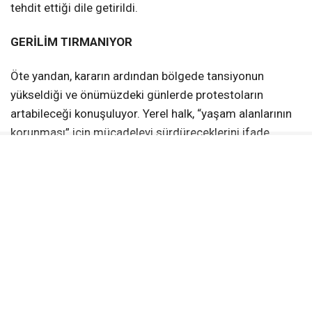
tehdit ettiği dile getirildi.
GERİLİM TIRMANIYOR
Öte yandan, kararın ardından bölgede tansiyonun
yükseldiği ve önümüzdeki günlerde protestoların
artabileceği konuşuluyor. Yerel halk, “yaşam alanlarının
korunması” için mücadeleyi sürdüreceklerini ifade
ederken, gözler ilgili bakanlık ve yerel yönetimlerin
atacağı adımlara çevrildi.
Sarıibrahimli’deki kapasite artışı kararı, Mersin’de uzun
süredir devam eden çevre ve atık yönetimi
tartışmalarını bir kez daha gündemin üst sıralarına
taşıdı.
İLGİNİZİ
ÇEKEBİLİR