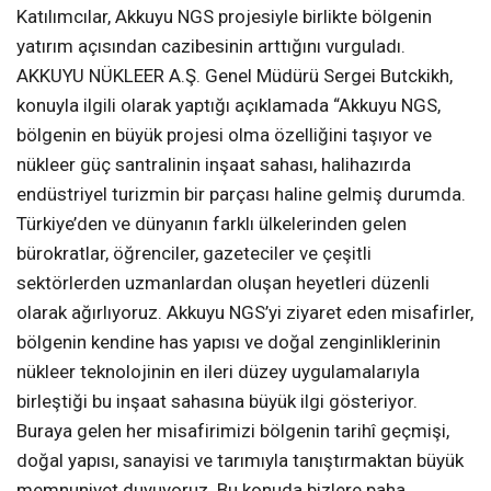
Katılımcılar, Akkuyu NGS projesiyle birlikte bölgenin
yatırım açısından cazibesinin arttığını vurguladı.
AKKUYU NÜKLEER A.Ş. Genel Müdürü Sergei Butckikh,
konuyla ilgili olarak yaptığı açıklamada “Akkuyu NGS,
bölgenin en büyük projesi olma özelliğini taşıyor ve
nükleer güç santralinin inşaat sahası, halihazırda
endüstriyel turizmin bir parçası haline gelmiş durumda.
Türkiye’den ve dünyanın farklı ülkelerinden gelen
bürokratlar, öğrenciler, gazeteciler ve çeşitli
sektörlerden uzmanlardan oluşan heyetleri düzenli
olarak ağırlıyoruz. Akkuyu NGS’yi ziyaret eden misafirler,
bölgenin kendine has yapısı ve doğal zenginliklerinin
nükleer teknolojinin en ileri düzey uygulamalarıyla
birleştiği bu inşaat sahasına büyük ilgi gösteriyor.
Buraya gelen her misafirimizi bölgenin tarihî geçmişi,
doğal yapısı, sanayisi ve tarımıyla tanıştırmaktan büyük
memnuniyet duyuyoruz. Bu konuda bizlere paha