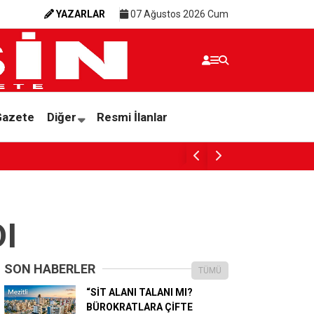
YAZARLAR
07 Ağustos 2026 Cum
Gazete
Diğer
Resmi İlanlar
BAŞKAN YILDIZ, SAHADAKİ ÇALIŞMALARI Y
I
SON HABERLER
TÜMÜ
“SİT ALANI TALANI MI?
BÜROKRATLARA ÇİFTE