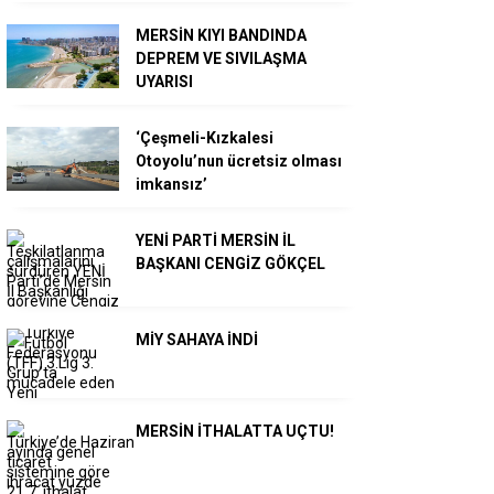
MERSİN KIYI BANDINDA
DEPREM VE SIVILAŞMA
UYARISI
‘Çeşmeli-Kızkalesi
Otoyolu’nun ücretsiz olması
imkansız’
YENİ PARTİ MERSİN İL
BAŞKANI CENGİZ GÖKÇEL
MİY SAHAYA İNDİ
MERSİN İTHALATTA UÇTU!