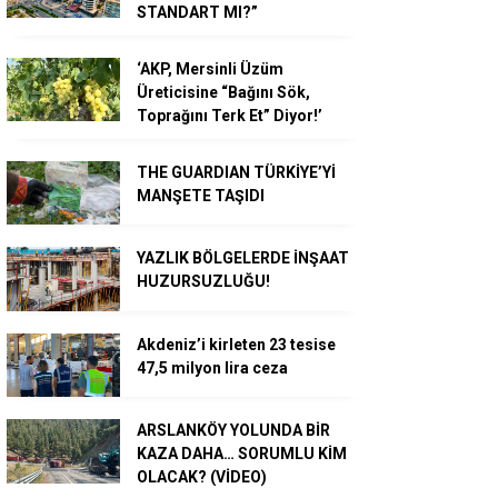
STANDART MI?”
‘AKP, Mersinli Üzüm
Üreticisine “Bağını Sök,
Toprağını Terk Et” Diyor!’
THE GUARDIAN TÜRKİYE’Yİ
MANŞETE TAŞIDI
YAZLIK BÖLGELERDE İNŞAAT
HUZURSUZLUĞU!
Akdeniz’i kirleten 23 tesise
47,5 milyon lira ceza
ARSLANKÖY YOLUNDA BİR
KAZA DAHA… SORUMLU KİM
OLACAK? (VİDEO)