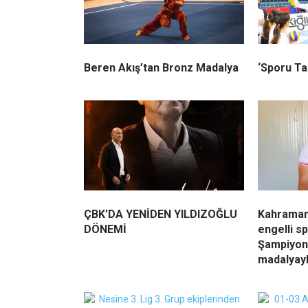
Beren Akış’tan Bronz Madalya
‘Sporu Ta
ÇBK’DA YENİDEN YILDIZOĞLU
Kahraman
DÖNEMİ
engelli s
Şampiyon
madalyay