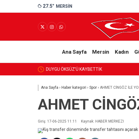
27.5
°
MERSIN
Ana Sayfa
Mersin
Kadın
G
DUYGU ÖKSÜZ’Ü KAYBETTİK
Ana Sayfa
›
Haber kategori
›
Spor
›
AHMET CİNGÖZ İLE YO
AHMET CİNGÖZ
Giriş: 17-06-2025 11:11
Kaynak: HABER MERKEZI