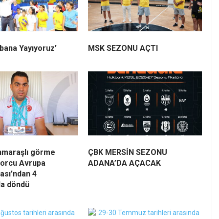
bana Yayıyoruz’
MSK SEZONU AÇTI
maraşlı görme
ÇBK MERSİN SEZONU
porcu Avrupa
ADANA’DA AÇACAK
ası’ndan 4
la döndü