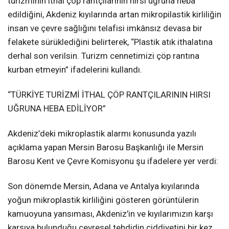
turizminin ithal çöp rantçılarının hırsı uğruna heba
edildiğini, Akdeniz kıyılarında artan mikropilastik kirliliğin
insan ve çevre sağlığını telafisi imkânsız devasa bir
felakete sürüklediğini belirterek, “Plastik atık ithalatına
derhal son verilsin. Turizm cennetimizi çöp rantına
kurban etmeyin” ifadelerini kullandı.
“TÜRKİYE TURİZMİ İTHAL ÇÖP RANTÇILARININ HIRSI
UĞRUNA HEBA EDİLİYOR”
Akdeniz’deki mikroplastik alarmı konusunda yazılı
açıklama yapan Mersin Barosu Başkanlığı ile Mersin
Barosu Kent ve Çevre Komisyonu şu ifadelere yer verdi:
Son dönemde Mersin, Adana ve Antalya kıyılarında
yoğun mikroplastik kirliliğini gösteren görüntülerin
kamuoyuna yansıması, Akdeniz’in ve kıyılarımızın karşı
karşıya bulunduğu çevresel tehdidin ciddiyetini bir kez