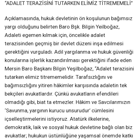
“ADALET TERAZİSİNİ TUTARKEN ELİMİZ TİTREMEMELİ”
Açıklamasında, hukuk devletinin ön koşulunun bağımsız
yargı olduğunu belirten Baro Bşk. Bilgin Yeilboğaz,
Adaleti egemen kılmak için, öncelikle adalet
terazisinden geçmiş bir devlet düzeni inşa edilmesi
gerektiğini vurguladı. Adil yargılanma ve hukuk güvenliği
konularına işlerlik kazandırılması gerektiğini ifade eden
Mersin Baro Başkanı Bilgin Yeşilboğaz, “Adalet terazisini
tutarken elimiz titrememelidir. Tarafsızlığını ve
bağımsızlığını yitiren hâkimler karşısında adaletin tek
bekçileri avukatlardır. Çünkü avukatların efendileri
olmadığı gibi, biat ta etmezler. Hâkim ve Savcılarımızın
‘Savunma, yargının kurucu unsurudur’ cümlesini
içselleştirmelerini istiyoruz. Atatürk ilkelerine,
demokratik, laik ve sosyal hukuk devletine bağlı olan biz
avukatlar; hukukun üstünlüğüne yaşamsal önemde katkı