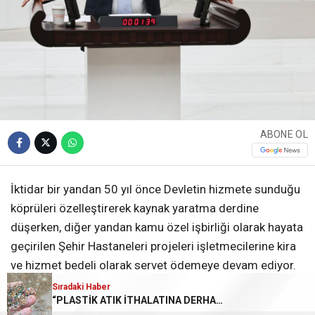
ABONE OL
İktidar bir yandan 50 yıl önce Devletin hizmete sunduğu
köprüleri özelleştirerek kaynak yaratma derdine
düşerken, diğer yandan kamu özel işbirliği olarak hayata
geçirilen Şehir Hastaneleri projeleri işletmecilerine kira
ve hizmet bedeli olarak servet ödemeye devam ediyor.
Sıradaki Haber
1 Yılda 20 Milyar 546 Milyon TL’lik Artış
“PLASTİK ATIK İTHALATINA DERHAL SON VERİLSİN!”