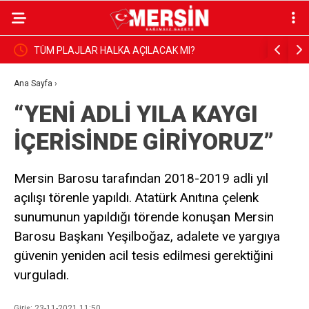
 10,57
TÜM PLAJLAR HALKA AÇILACAK MI?
E-GAZETE
Ana Sayfa
›
“YENİ ADLİ YILA KAYGI
İÇERİSİNDE GİRİYORUZ”
Mersin Barosu tarafından 2018-2019 adli yıl
açılışı törenle yapıldı. Atatürk Anıtına çelenk
sunumunun yapıldığı törende konuşan Mersin
Barosu Başkanı Yeşilboğaz, adalete ve yargıya
güvenin yeniden acil tesis edilmesi gerektiğini
vurguladı.
Giriş: 23-11-2021 11:50