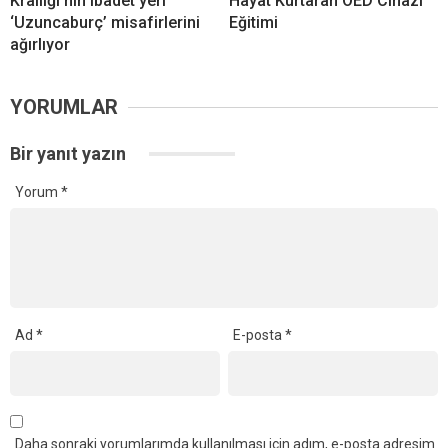
Krallığı’nın ibadet yeri
Hayat Kurtaran OED Cihazı
‘Uzuncaburç’ misafirlerini
Eğitimi
ağırlıyor
YORUMLAR
Bir yanıt yazın
Yorum
*
Ad
*
E-posta
*
Daha sonraki yorumlarımda kullanılması için adım, e-posta adresim