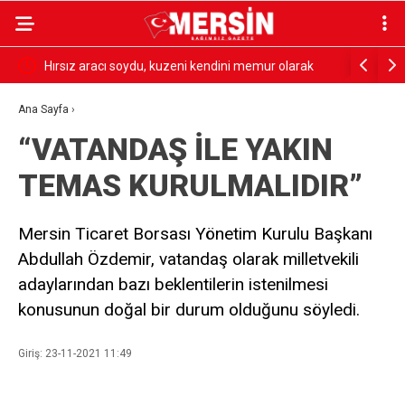
Hırsız aracı soydu, kuzeni kendini memur olarak
Tarsus’ta s
tanıtıp sürücüye “Dikkat edin burada hırsız çok” dedi
ağır yaral
Ana Sayfa
›
“VATANDAŞ İLE YAKIN
TEMAS KURULMALIDIR”
Mersin Ticaret Borsası Yönetim Kurulu Başkanı
Abdullah Özdemir, vatandaş olarak milletvekili
adaylarından bazı beklentilerin istenilmesi
konusunun doğal bir durum olduğunu söyledi.
Giriş: 23-11-2021 11:49