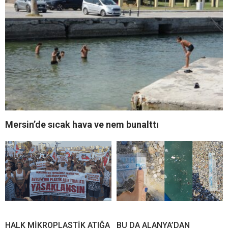
Mersin’de sıcak hava ve nem bunalttı
HALK MİKROPLASTİK ATIĞA
BU DA ALANYA’DAN