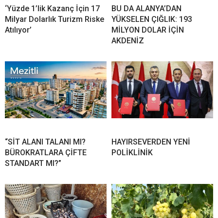
‘Yüzde 1’lik Kazanç İçin 17
BU DA ALANYA’DAN
Milyar Dolarlık Turizm Riske
YÜKSELEN ÇIĞLIK: 193
Atılıyor’
MİLYON DOLAR İÇİN
AKDENİZ
“SİT ALANI TALANI MI?
HAYIRSEVERDEN YENİ
BÜROKRATLARA ÇİFTE
POLİKLİNİK
STANDART MI?”