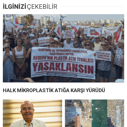
İLGİNİZİ
ÇEKEBİLİR
HALK MİKROPLASTİK ATIĞA KARŞI YÜRÜDÜ