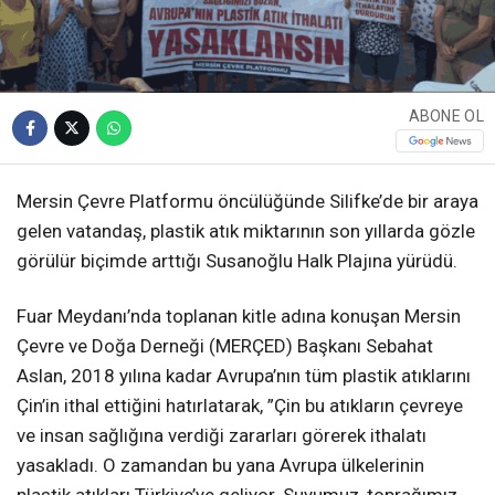
ABONE OL
Mersin Çevre Platformu öncülüğünde Silifke’de bir araya
gelen vatandaş, plastik atık miktarının son yıllarda gözle
görülür biçimde arttığı Susanoğlu Halk Plajına yürüdü.
​Fuar Meydanı’nda toplanan kitle adına konuşan Mersin
Çevre ve Doğa Derneği (MERÇED) Başkanı Sebahat
Aslan, 2018 yılına kadar Avrupa’nın tüm plastik atıklarını
Çin’in ithal ettiğini hatırlatarak, ”Çin bu atıkların çevreye
ve insan sağlığına verdiği zararları görerek ithalatı
yasakladı. O zamandan bu yana Avrupa ülkelerinin
plastik atıkları Türkiye’ye geliyor. Suyumuz, toprağımız