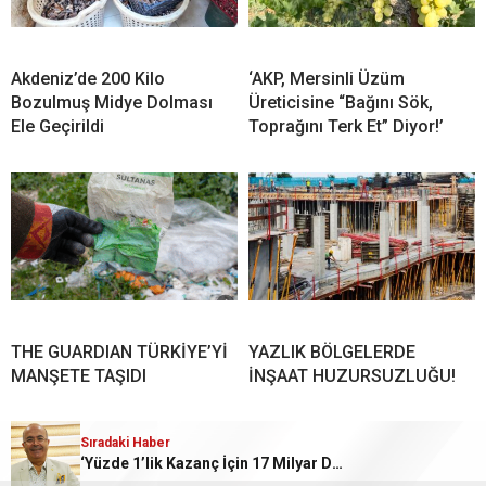
Akdeniz’de 200 Kilo
‘AKP, Mersinli Üzüm
Bozulmuş Midye Dolması
Üreticisine “Bağını Sök,
Ele Geçirildi
Toprağını Terk Et” Diyor!’
THE GUARDIAN TÜRKİYE’Yİ
YAZLIK BÖLGELERDE
MANŞETE TAŞIDI
İNŞAAT HUZURSUZLUĞU!
YORUMLAR
Sıradaki Haber
‘Yüzde 1’lik Kazanç İçin 17 Milyar Dolarlık Turizm Riske Atılıyor’