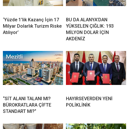
‘Yüzde 1’lik Kazanç İçin 17
BU DA ALANYA’DAN
Milyar Dolarlık Turizm Riske
YÜKSELEN ÇIĞLIK: 193
Atılıyor’
MİLYON DOLAR İÇİN
AKDENİZ
“SİT ALANI TALANI MI?
HAYIRSEVERDEN YENİ
BÜROKRATLARA ÇİFTE
POLİKLİNİK
STANDART MI?”