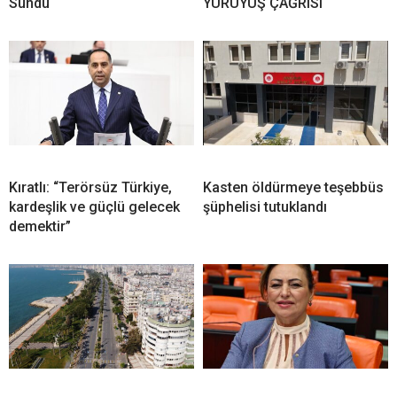
Sundu
YÜRÜYÜŞ ÇAĞRISI
Kıratlı: “Terörsüz Türkiye,
Kasten öldürmeye teşebbüs
kardeşlik ve güçlü gelecek
şüphelisi tutuklandı
demektir”