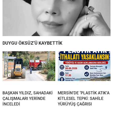
DUYGU ÖKSÜZ’Ü KAYBETTİK
BAŞKAN YILDIZ, SAHADAKİ
MERSİN’DE ‘PLASTİK ATIK’A
ÇALIŞMALARI YERİNDE
KİTLESEL TEPKİ: SAHİLE
İNCELEDİ
YÜRÜYÜŞ ÇAĞRISI