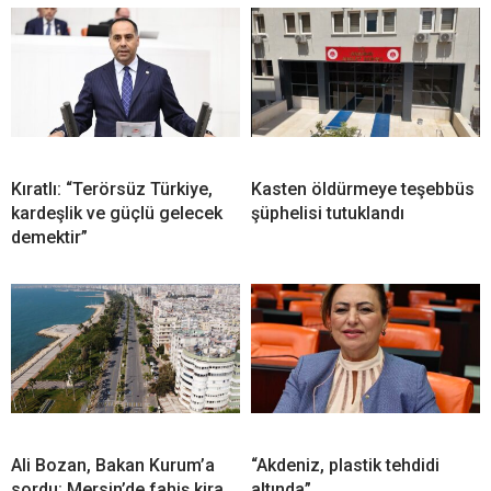
Kıratlı: “Terörsüz Türkiye,
Kasten öldürmeye teşebbüs
kardeşlik ve güçlü gelecek
şüphelisi tutuklandı
demektir”
Ali Bozan, Bakan Kurum’a
“Akdeniz, plastik tehdidi
sordu: Mersin’de fahiş kira
altında”