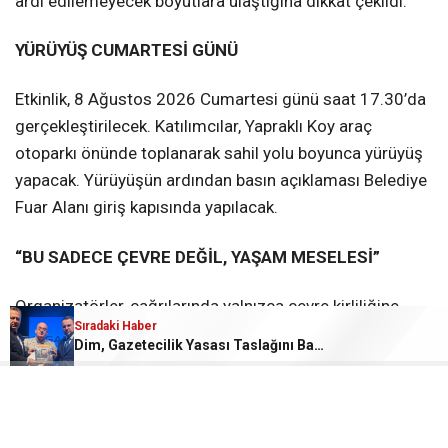
ardı edilemeyecek boyutlara ulaştığına dikkat çekildi.
YÜRÜYÜŞ CUMARTESİ GÜNÜ
Etkinlik, 8 Ağustos 2026 Cumartesi günü saat 17.30’da
gerçekleştirilecek. Katılımcılar, Yapraklı Koy araç
otoparkı önünde toplanarak sahil yolu boyunca yürüyüş
yapacak. Yürüyüşün ardından basın açıklaması Belediye
Fuar Alanı giriş kapısında yapılacak.
“BU SADECE ÇEVRE DEĞİL, YAŞAM MESELESİ”
Organizatörler, çağrılarında yalnızca çevre kirliliğine
Sıradaki Haber
değil, halk sağlığına da dikkat çekti. Deniz ekosisteminin
Dim, Gazetecilik Yasası Taslağını Bakan Gürlek’e Sundu
bozulmasının balıkçılıktan turizme kadar birçok alanı
etkilediği, mikroplastiklerin ise doğrudan insan sağlığını
tehdit ettiği ifade edildi.