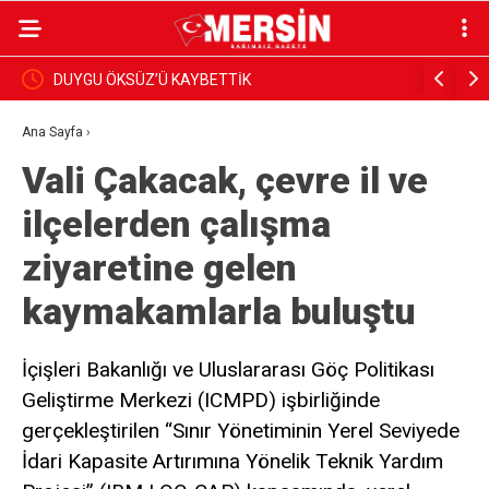
AYBETTİK
BAŞKAN YILDIZ, SAHADAKİ ÇALIŞMA
İNCELEDİ
Ana Sayfa
›
Vali Çakacak, çevre il ve
ilçelerden çalışma
ziyaretine gelen
kaymakamlarla buluştu
İçişleri Bakanlığı ve Uluslararası Göç Politikası
Geliştirme Merkezi (ICMPD) işbirliğinde
gerçekleştirilen “Sınır Yönetiminin Yerel Seviyede
İdari Kapasite Artırımına Yönelik Teknik Yardım