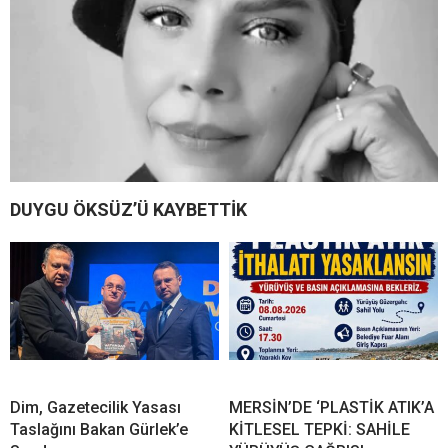
DUYGU ÖKSÜZ’Ü KAYBETTİK
Dim, Gazetecilik Yasası
MERSİN’DE ‘PLASTİK ATIK’A
Taslağını Bakan Gürlek’e
KİTLESEL TEPKİ: SAHİLE