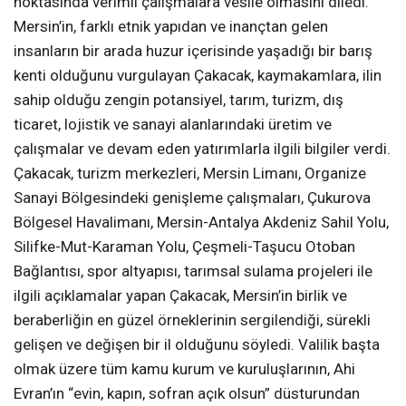
noktasında verimli çalışmalara vesile olmasını diledi.
Mersin’in, farklı etnik yapıdan ve inançtan gelen
insanların bir arada huzur içerisinde yaşadığı bir barış
kenti olduğunu vurgulayan Çakacak, kaymakamlara, ilin
sahip olduğu zengin potansiyel, tarım, turizm, dış
ticaret, lojistik ve sanayi alanlarındaki üretim ve
çalışmalar ve devam eden yatırımlarla ilgili bilgiler verdi.
Çakacak, turizm merkezleri, Mersin Limanı, Organize
Sanayi Bölgesindeki genişleme çalışmaları, Çukurova
Bölgesel Havalimanı, Mersin-Antalya Akdeniz Sahil Yolu,
Silifke-Mut-Karaman Yolu, Çeşmeli-Taşucu Otoban
Bağlantısı, spor altyapısı, tarımsal sulama projeleri ile
ilgili açıklamalar yapan Çakacak, Mersin’in birlik ve
beraberliğin en güzel örneklerinin sergilendiği, sürekli
gelişen ve değişen bir il olduğunu söyledi. Valilik başta
olmak üzere tüm kamu kurum ve kuruluşlarının, Ahi
Evran’ın “evin, kapın, sofran açık olsun” düsturundan