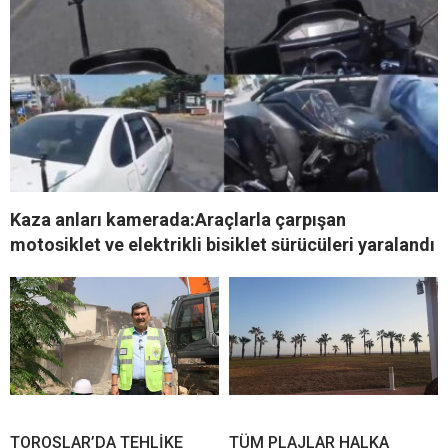
Kaza anları kamerada:Araçlarla çarpışan
motosiklet ve elektrikli bisiklet sürücüleri yaralandı
TOROSLAR’DA TEHLİKE
TÜM PLAJLAR HALKA