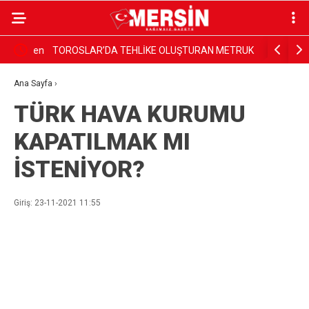
2 kuzen
TOROSLAR’DA TEHLİKE OLUŞTURAN METRUK
TÜM PLAJ
BİNALAR TEK TEK YIKILIYOR
Ana Sayfa
›
TÜRK HAVA KURUMU
KAPATILMAK MI
İSTENİYOR?
Giriş: 23-11-2021 11:55