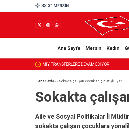
33.3
°
MERSIN
Ana Sayfa
Mersin
Kadın
G
‘Yüzde 1’lik
Ana Sayfa
›
›
Sokakta çalışan çocuklar için afişli uyarı
Sokakta çalışan
Aile ve Sosyal Politikalar İl Mü
sokakta çalışan çocuklara yönelik 