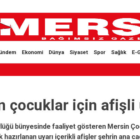
ündem
Ekonomi
Dünya
Siyaset
Spor
Sağlık
E-
 Kazanç İçin 17 Milyar Dolarlık Turizm Riske Atılıyor’
 çocuklar için afişli
dürlüğü bünyesinde faaliyet gösteren Mersin Ç
hazırlanan uyarı içerikli afişler şehrin ana ca