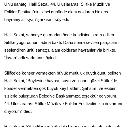
Ünlü sanatçı Halil Sezai, 44. Uluslararası Silifke Müzik ve
Folklor Festivali’nin ikinci gününde alanı dolduran binlerce
hayranıyla ‘İsyan’ şarkısını söyledi.
Halil Sezai, sahneye çıkmadan önce kendisine ikram edilen
Silifke yoğurdunun tadına baktı. Daha sonra sevilen parçalarını
seslendiren ünlü sanatçı, alanı dolduran hayranlarıyla birlikte,
“İsyan” adlı şarkısını söyledi.
Silifke’de konser vermekten büyük mutluluk duyduğunu belirten
Halil Sezai, “Böylesine havası, suyu ve insanı güzel Silifke’de
konser vermekten çok büyük keyif aldım. Şahsımı ve ekibimi
sizlerle buluşturan Belediye Başkanımıza teşekkür ediyorum.
44. Uluslararası Silifke Müzik ve Folklor Festivalimizin devamını
diliyorum” dedi.
Halil Sezai, Silifkelilere müzik dolu bir gece yaşatarak, yaklaşık