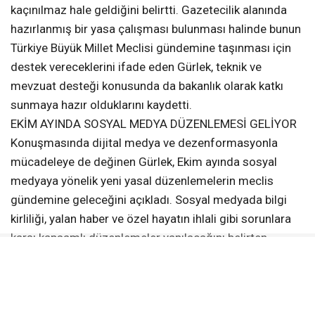
kaçınılmaz hale geldiğini belirtti. Gazetecilik alanında
hazırlanmış bir yasa çalışması bulunması halinde bunun
Türkiye Büyük Millet Meclisi gündemine taşınması için
destek vereceklerini ifade eden Gürlek, teknik ve
mevzuat desteği konusunda da bakanlık olarak katkı
sunmaya hazır olduklarını kaydetti.
EKİM AYINDA SOSYAL MEDYA DÜZENLEMESİ GELİYOR
Konuşmasında dijital medya ve dezenformasyonla
mücadeleye de değinen Gürlek, Ekim ayında sosyal
medyaya yönelik yeni yasal düzenlemelerin meclis
gündemine geleceğini açıkladı. Sosyal medyada bilgi
kirliliği, yalan haber ve özel hayatın ihlali gibi sorunlara
karşı kapsamlı düzenlemeler yapılacağını belirten
Gürlek, dijital medyanın daha sağlıklı bir yapıya
kavuşması için yürütülen çalışmaları önemsediklerini
ifade etti.
GAZETECİLİĞİN GELECEĞİ TARTIŞILDI