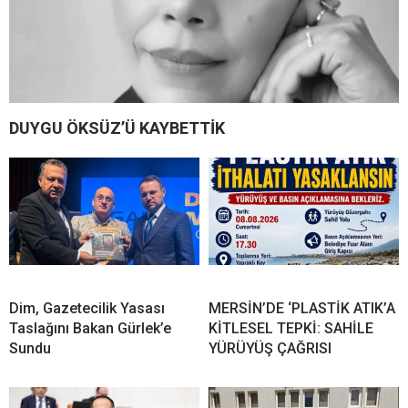
DUYGU ÖKSÜZ’Ü KAYBETTİK
Dim, Gazetecilik Yasası
MERSİN’DE ‘PLASTİK ATIK’A
Taslağını Bakan Gürlek’e
KİTLESEL TEPKİ: SAHİLE
Sundu
YÜRÜYÜŞ ÇAĞRISI