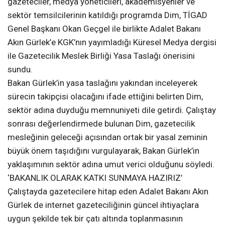
gazeteciler, medya yöneticileri, akademisyenler ve
sektör temsilcilerinin katıldığı programda Dim, TİGAD
Genel Başkanı Okan Geçgel ile birlikte Adalet Bakanı
Akın Gürlek’e KGK’nın yayımladığı Küresel Medya dergisi
ile Gazetecilik Meslek Birliği Yasa Taslağı önerisini
sundu.
Bakan Gürlek’in yasa taslağını yakından inceleyerek
sürecin takipçisi olacağını ifade ettiğini belirten Dim,
sektör adına duyduğu memnuniyeti dile getirdi. Çalıştay
sonrası değerlendirmede bulunan Dim, gazetecilik
mesleğinin geleceği açısından ortak bir yasal zeminin
büyük önem taşıdığını vurgulayarak, Bakan Gürlek’in
yaklaşımının sektör adına umut verici olduğunu söyledi.
‘BAKANLIK OLARAK KATKI SUNMAYA HAZIRIZ’
Çalıştayda gazetecilere hitap eden Adalet Bakanı Akın
Gürlek de internet gazeteciliğinin güncel ihtiyaçlara
uygun şekilde tek bir çatı altında toplanmasının