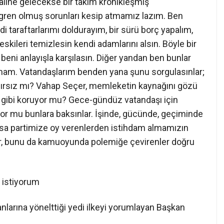
haline gelecekse bir takım kronikleşmiş
angren olmuş sorunları kesip atmamız lazım. Ben
 taraftarlarımı doldurayım, bir sürü borç yapalım,
skileri temizlesin kendi adamlarını alsın. Böyle bir
 beni anlayışla karşılasın. Diğer yandan ben bunlar
mam. Vatandaşlarım benden yana şunu sorgulasınlar;
, hırsız mı? Vahap Seçer, memleketin kaynağını gözü
ü gibi koruyor mu? Gece-gündüz vatandaşı için
yor mu bunlara baksınlar. İşinde, gücünde, geçiminde
azsa partimize oy verenlerden istihdam almamızın
r, bunu da kamuoyunda polemiğe çevirenler doğru
 istiyorum
nlarına yönelttiği yedi ilkeyi yorumlayan Başkan