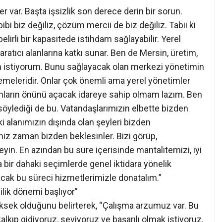
r var. Başta işsizlik son derece derin bir sorun.
bi biz değiliz, çözüm mercii de biz değiliz. Tabii ki
belirli bir kapasitede istihdam sağlayabilir. Yerel
atıcı alanlarına katkı sunar. Ben de Mersin, üretim,
ın istiyorum. Bunu sağlayacak olan merkezi yönetimin
nlemeleridir. Onlar çok önemli ama yerel yönetimler
rımların önünü açacak idareye sahip olmam lazım. Ben
öylediği de bu. Vatandaşlarımızın elbette bizden
i alanımızın dışında olan şeyleri bizden
miz zaman bizden beklesinler. Bizi görüp,
eyin. En azından bu süre içerisinde mantalitemizi, iyi
 bir dahaki seçimlerde genel iktidara yönelik
lacak bu süreci hizmetlerimizle donatalım.”
lik dönemi başlıyor”
ksek olduğunu belirterek, “Çalışma arzumuz var. Bu
kıp gidiyoruz, seviyoruz ve başarılı olmak istiyoruz.