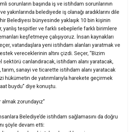
mli sorunların başında iş ve istihdam sorunlarının
 ve yakınlarında belediyede iş olanağı aradıklarını dile
ir Belediyesi bünyesinde yaklaşık 10 bin kişinin
r, yanlış tespitler ve farklı sebeplerle farklı birimlere
elemanları keşfetmeye çalışıyoruz. İnsan kaynakları
Seçer, vatandaşlara yeni istihdam alanları yaratmak ve
destek vereceklerinin altını çizdi. Seçer, “Bizim
 sektörü canlandıracak, istihdam alanı yaratacak,
tarım, sanayi ve ticarette istihdam alanı yaratacak
kezi hükümetin de yatırımlarıyla harekete geçirmek
aat buydu” diye konuştu.
lar almak zorundayız”
insanlara Belediye’de istihdam sağlamasını da doğru
ı şöyle devam etti: