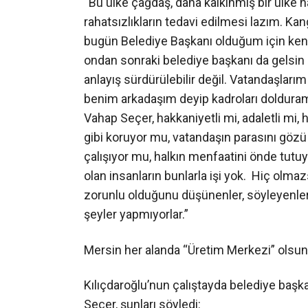
“Bu ülke çağdaş, daha kalkınmış bir ülke 
rahatsızlıkların tedavi edilmesi lazım. K
bugün Belediye Başkanı olduğum için kendi
ondan sonraki belediye başkanı da gelsin e
anlayış sürdürülebilir değil. Vatandaşlarım
benim arkadaşım deyip kadroları doldura
Vahap Seçer, hakkaniyetli mi, adaletli mi
gibi koruyor mu, vatandaşın parasını göz
çalışıyor mu, halkın menfaatini önde tutu
olan insanların bunlarla işi yok. Hiç olm
zorunlu olduğunu düşünenler, söyleyenle
şeyler yapmıyorlar.”
Mersin her alanda “Üretim Merkezi” olsun
Kılıçdaroğlu’nun çalıştayda belediye başka
Seçer, şunları söyledi: