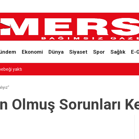
ündem
Ekonomi
Dünya
Siyaset
Spor
Sağlık
E-
bebeği yaktı
lıyız”
n Olmuş Sorunları Ke