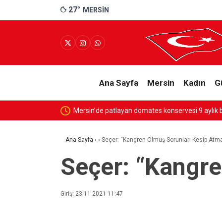
27
°
MERSIN
Ana Sayfa
Mersin
Kadın
G
Mersin’de patlayan domates konservesi 9 aylık 
Ana Sayfa
›
›
Seçer: “Kangren Olmuş Sorunları Kesip Atma
Seçer: “Kangre
Giriş: 23-11-2021 11:47