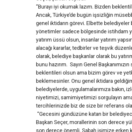
“Burayı iyi okumak lazım. Bizden beklentile
Ancak, Türkiye’de bugün işsizliğin müsebbi
genel iktidarın görevi. Elbette belediyeler 
yönetimler sadece bölgesinde istihdam yar
yatırım üssü olsun, insanlar yatırım yaps
alacağı kararlar, tedbirler ve teşvik düze
olarak, belediye başkanlar olarak bu yatı
bunu hazırım. Sayın Genel Başkanımızın s
beklentileri olsun ama bizim görev ve yetk
beklemesinler. Onu genel iktidara geldiği
belediyelerde, uygulamalarımıza bakın, izl
niyetimizi, samimiyetimizi sorgulayın ama
tercihlerinizde biz de size bir referans o
“Gecesini gündüzüne katan bir belediyeci
Başkan Seçer, morallerinin son derece yü
son derece önemli. Sabah işimize erken kal