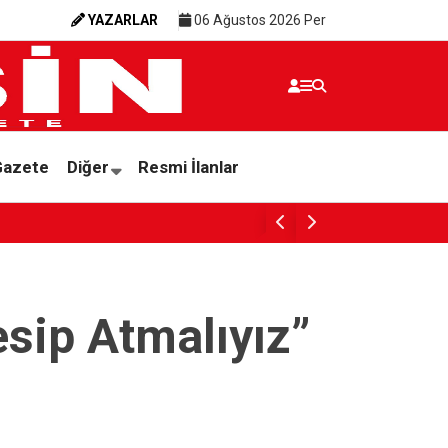
YAZARLAR
06 Ağustos 2026 Per
Gazete
Diğer
Resmi İlanlar
SESSİZ ÇIĞLIK
sip Atmalıyız”