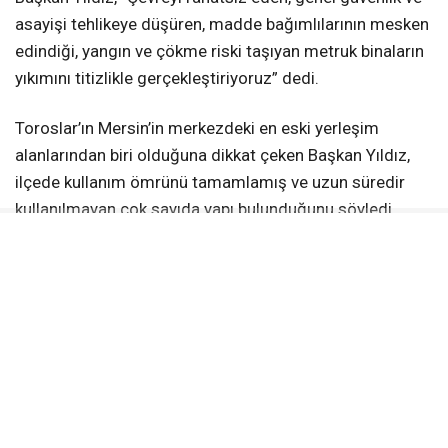
asayişi tehlikeye düşüren, madde bağımlılarının mesken
edindiği, yangın ve çökme riski taşıyan metruk binaların
yıkımını titizlikle gerçekleştiriyoruz” dedi.
Toroslar’ın Mersin’in merkezdeki en eski yerleşim
alanlarından biri olduğuna dikkat çeken Başkan Yıldız,
ilçede kullanım ömrünü tamamlamış ve uzun süredir
kullanılmayan çok sayıda yapı bulunduğunu söyledi.
Yıkım sürecinin yasal prosedürlerin tamamlanmasının
ardından gerçekleştirildiğini ifade eden Başkan Yıldız,
“Toroslar, merkezin en eski ilçelerinden bir tanesi.
Dolayısıyla kentimizin içerisinde kullanım ömrünü
tamamlamış, artık insanların yaşamaktan vazgeçtiği ve
terk ettiği çok sayıda ev ve bina var. Belediye teknik
personelimizin tespitinin yanı sıra Valilik tarafından
bildirilen metruk yapıların, gerekli yasal prosedürleri