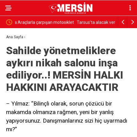
osiklet
Tarsus’ta alacak verecek kavgası kanlı bitti: 2 kuzen
TOROSLAR
öldü, 6 şüpheli adliyede
BİNALAR T
Ana Sayfa
›
Sahilde yönetmeliklere
aykırı nikah salonu inşa
ediliyor..! MERSİN HALKI
HAKKINI ARAYACAKTIR
– Yılmaz: “Bilinçli olarak, sorun çözücü bir
makamda olmanıza rağmen, yeni bir yanlış
yapıyorsunuz. Danışmanlarınız sizi hiç uyarmadı
mı?”