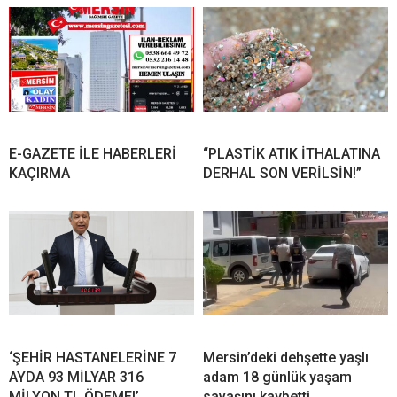
E-GAZETE İLE HABERLERİ
“PLASTİK ATIK İTHALATINA
KAÇIRMA
DERHAL SON VERİLSİN!”
‘ŞEHİR HASTANELERİNE 7
Mersin’deki dehşette yaşlı
AYDA 93 MİLYAR 316
adam 18 günlük yaşam
MİLYON TL ÖDEME!’
savaşını kaybetti