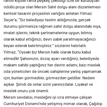
rantın kişisel ranta peşkeş çekildiği özel bir kuruluştan
ödüllü proje olan Mersin Sahil dolgu alanı düzenlemesi
kentsel tasarım projesi̇nin varlığını anlatan Yılmaz
Seçer’e, “Siz belediyeyi teslim aldığınızda, gerçek
durumu görmenize rağmen sahil dolgu alanındaki inşa,
imalat işlerini, teknik şartnamelerine uygun, bitmiş
olarak kabul ettiğinizi, devri sabık yaratmayacağınızı
beyan ederek belirtmiştiniz.” sözlerini hatırlattı.
Yılmaz, “Oysaki biz Mersin halkı olarak bunu kabul
etmedi̇k! Şahsınızın, dozaj ayarı verdiğiniz, belediyede
makam sahibi yaptığınız her devrin adamı, bazı meslek
oda yöneticileri de önceki sahiplerine yanlış yapmamak
için, bunları görmediler, görmezden geldi̇ler. Nedeni
aşikar. Şimdi de onlar sizin yanınızdalar. Liyakat ve
meslek onuru çok önemli.
Mersin sevdalısı, mesleğini iyi icra etmeye çalışan
Cumhuri̇yet Dönemi’nde yetişmiş mimar olarak, Çağdışı