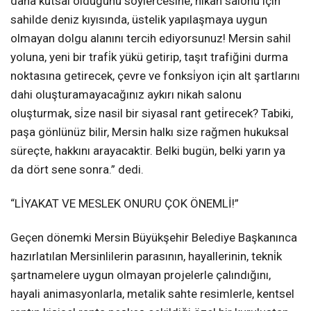
daha kutsal olduğunu söylercesine, nikah salonu için
sahilde deniz kıyısında, üstelik yapılaşmaya uygun
olmayan dolgu alanını tercih ediyorsunuz! Mersin sahil
yoluna, yeni bir trafi̇k yükü getirip, taşıt trafiğini durma
noktasına getirecek, çevre ve fonksi̇yon için alt şartlarını
dahi oluşturamayacağınız aykırı nikah salonu
oluşturmak, si̇ze nasil bir siyasal rant geti̇recek? Tabiki,
paşa gönlünüz bilir, Mersin halkı size rağmen hukuksal
süreçte, hakkını arayacaktir. Belki bugün, belki yarın ya
da dört sene sonra.” dedi.
“LİYAKAT VE MESLEK ONURU ÇOK ÖNEMLİ!”
Geçen dönemki Mersin Büyükşehir Belediye Başkanınca
hazırlatılan Mersinlilerin parasının, hayallerinin, tekni̇k
şartnamelere uygun olmayan projelerle çalındığını,
hayali animasyonlarla, metalik sahte resimlerle, kentsel