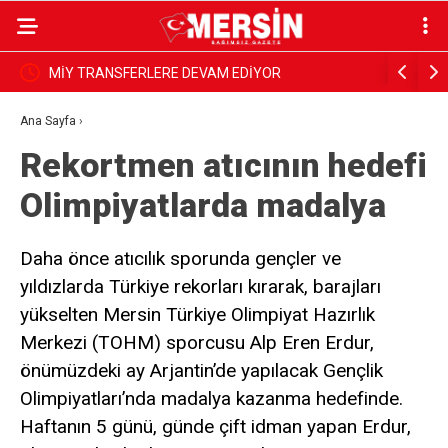
‘Yüzde 1’lik Kazanç İçin 17 Milyar Dolarlık Turizm
KÂİNATI
Riske Atılıyor’
Ana Sayfa
›
Rekortmen atıcının hedefi
Olimpiyatlarda madalya
Daha önce atıcılık sporunda gençler ve
yıldızlarda Türkiye rekorları kırarak, barajları
yükselten Mersin Türkiye Olimpiyat Hazırlık
Merkezi (TOHM) sporcusu Alp Eren Erdur,
önümüzdeki ay Arjantin’de yapılacak Gençlik
Olimpiyatları’nda madalya kazanma hedefinde.
Haftanın 5 günü, günde çift idman yapan Erdur,