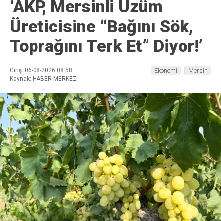
‘AKP, Mersinli Üzüm
Üreticisine “Bağını Sök,
Toprağını Terk Et” Diyor!’
Giriş: 06-08-2026 08:58
Ekonomi
Mersin
Kaynak: HABER MERKEZI