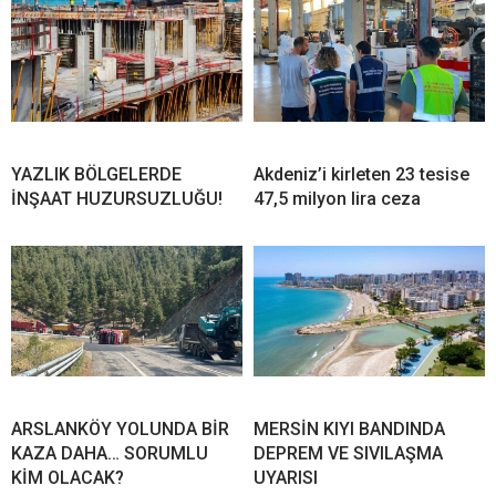
YAZLIK BÖLGELERDE
Akdeniz’i kirleten 23 tesise
İNŞAAT HUZURSUZLUĞU!
47,5 milyon lira ceza
ARSLANKÖY YOLUNDA BİR
MERSİN KIYI BANDINDA
KAZA DAHA… SORUMLU
DEPREM VE SIVILAŞMA
KİM OLACAK?
UYARISI