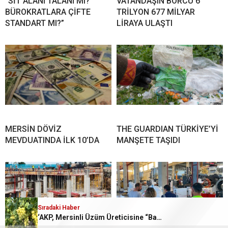
“SİT ALANI TALANI MI?
VATANDAŞIN BORCU 6
BÜROKRATLARA ÇİFTE
TRİLYON 677 MİLYAR
STANDART MI?”
LİRAYA ULAŞTI
MERSİN DÖVİZ
THE GUARDIAN TÜRKİYE’Yİ
MEVDUATINDA İLK 10’DA
MANŞETE TAŞIDI
Sıradaki Haber
‘AKP, Mersinli Üzüm Üreticisine “Bağını Sök, Toprağını Terk Et” Diyor!’