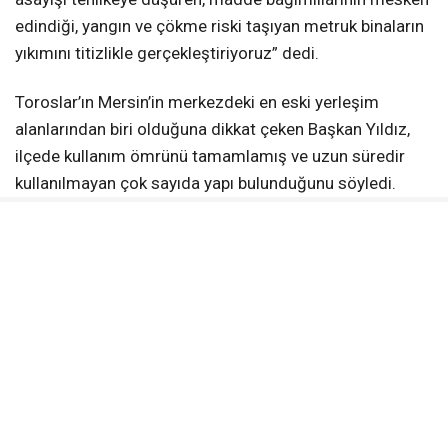
edindiği, yangın ve çökme riski taşıyan metruk binaların
yıkımını titizlikle gerçekleştiriyoruz” dedi.
Toroslar’ın Mersin’in merkezdeki en eski yerleşim
alanlarından biri olduğuna dikkat çeken Başkan Yıldız,
ilçede kullanım ömrünü tamamlamış ve uzun süredir
kullanılmayan çok sayıda yapı bulunduğunu söyledi.
Yıkım sürecinin yasal prosedürlerin tamamlanmasının
ardından gerçekleştirildiğini ifade eden Başkan Yıldız,
“Toroslar, merkezin en eski ilçelerinden bir tanesi.
Dolayısıyla kentimizin içerisinde kullanım ömrünü
tamamlamış, artık insanların yaşamaktan vazgeçtiği ve
terk ettiği çok sayıda ev ve bina var. Belediye teknik
personelimizin tespitinin yanı sıra Valilik tarafından
bildirilen metruk yapıların, gerekli yasal prosedürleri
tamamlandıktan sonra yıkımını gerçekleştiriyoruz.” diye