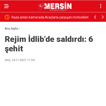
 MI,
Kaza anları kamerada:Araçlarla çarpışan motosiklet
Tarsus’ta 
ve elektrikli bisiklet sürücüleri yaralandı
öldü, 6 şü
Ana Sayfa
›
Rejim İdlib’de saldırdı: 6
şehit
Giriş: 23-11-2021 11:54