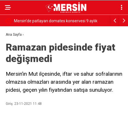
rdü
Mersin’de patlayan domates konservesi 9 aylık
SESSİZ ÇI
bebeği yaktı
Ana Sayfa
›
Ramazan pidesinde fiyat
değişmedi
Mersin’in Mut ilçesinde, iftar ve sahur sofralarının
olmazsa olmazları arasında yer alan ramazan
pidesi, geçen yılın fiyatından satışa sunuluyor.
Giriş: 23-11-2021 11:48