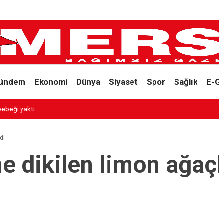
ündem
Ekonomi
Dünya
Siyaset
Spor
Sağlık
E-
bebeği yaktı
di
 dikilen limon ağaçl