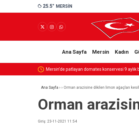
25.5
°
MERSIN
Ana Sayfa
Mersin
Kadın
G
Mersin’de patlayan domates konservesi 9 aylık 
Ana Sayfa
›
›
Orman arazisine dikilen limon ağaçları kesil
Orman arazisine
Giriş: 23-11-2021 11:54