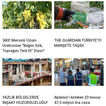
‘AKP, Mersinli Üzüm
THE GUARDIAN TÜRKİYE’Yİ
Üreticisine “Bağını Sök,
MANŞETE TAŞIDI
Toprağını Terk Et” Diyor!’
YAZLIK BÖLGELERDE
Akdeniz’i kirleten 23 tesise
İNŞAAT HUZURSUZLUĞU!
47,5 milyon lira ceza