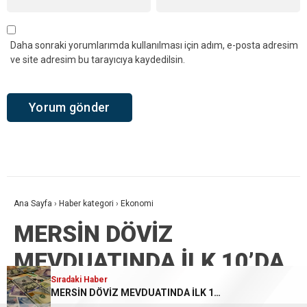
Daha sonraki yorumlarımda kullanılması için adım, e-posta adresim
ve site adresim bu tarayıcıya kaydedilsin.
Ana Sayfa
›
Haber kategori
›
Ekonomi
MERSİN DÖVİZ
MEVDUATINDA İLK 10’DA
Sıradaki Haber
Sıradaki Haber
Sıradaki Haber
‘AKP, Mersinli Üzüm Üreticisine “Bağını Sök, Toprağını Terk Et” Diyor!’
“SİT ALANI TALANI MI? BÜROKRATLARA ÇİFTE STANDART MI?”
MERSİN DÖVİZ MEVDUATINDA İLK 10’DA
122 MİLYAR TL’Yİ AŞTI!