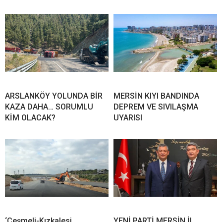
ARSLANKÖY YOLUNDA BİR
MERSİN KIYI BANDINDA
KAZA DAHA… SORUMLU
DEPREM VE SIVILAŞMA
KİM OLACAK?
UYARISI
‘Çeşmeli-Kızkalesi
YENİ PARTİ MERSİN İL