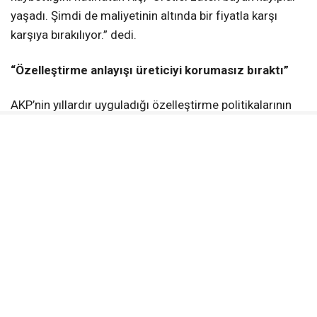
yaşadı. Şimdi de maliyetinin altında bir fiyatla karşı
karşıya bırakılıyor.” dedi.
“Özelleştirme anlayışı üreticiyi korumasız bıraktı”
AKP’nin yıllardır uyguladığı özelleştirme politikalarının
tarımda kamu güvencesini ortadan kaldırdığını belirten
Kış, devletin piyasadaki düzenleyici rolünden
çekilmesiyle üreticinin tamamen şirketlerin belirlediği
koşullara mahkûm edildiğini söyledi.
“Bugün ortada ne üreticiyi koruyacak etkin bir taban
fiyat politikası var ne alım garantisi ne de piyasaya
müdahale edecek güçlü bir kamu iradesi. Özelleştirme
anlayışı kazandırmadı; kaybeden yine üretici oldu.”
ifadelerini kullandı.