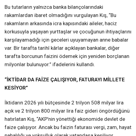
Bu tutarların yalnızca banka bilançolarındaki
rakamlardan ibaret olmadığını vurgulayan Kış, “Bu
rakamların arkasında icra kapısındaki aileler, haciz
korkusuyla yaşayan yurttaşlar ve çocuğunun ihtiyaçlarını
karşılayamadığı için geceleri uyuyamayan anne babalar
var. Bir tarafta tarihî kârlar açıklayan bankalar, diğer
tarafta borcunun faizini ödemek için yeniden borçlanan
milyonlar bulunuyor.” ifadelerini kullandı.
“İKTİDAR DA FAİZE ÇALIŞIYOR, FATURAYI MİLLETE
KESİYOR”
İktidarın 2026 yılı bütçesinde 2 trilyon 508 milyar lira
açık ve 2 trilyon 800 milyar lira faiz gideri öngördüğünü
hatırlatan Kış, “AKP’nin yönettiği ekonomide devlet de
faize çalışıyor. Ancak bu faizin faturası vergi, zam, hayat
pahalılığı ve yoksulluk olarak vatandaşa kesiliyor.