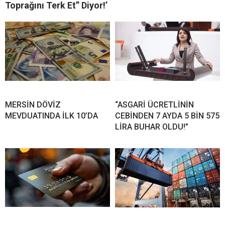
Toprağını Terk Et” Diyor!’
MERSİN DÖVİZ
“ASGARİ ÜCRETLİNİN
MEVDUATINDA İLK 10’DA
CEBİNDEN 7 AYDA 5 BİN 575
LİRA BUHAR OLDU!”