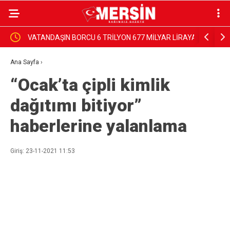
TE
VATANDAŞIN BORCU 6 TRİLYON 677 MİLYAR LİRAYA
Başkan Vek
ULAŞTI
hizmet gö
Ana Sayfa
›
“Ocak’ta çipli kimlik
dağıtımı bitiyor”
haberlerine yalanlama
Giriş: 23-11-2021 11:53