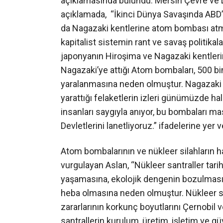
açıklamasında bulundu. Mersin Çevre ve 
açıklamada, “İkinci Dünya Savaşında ABD’
da Nagazaki kentlerine atom bombası atm
kapitalist sistemin rant ve savaş politika
japonyanın Hiroşima ve Nagazaki kentleri
Nagazaki’ye attığı Atom bombaları, 500 bi
yaralanmasına neden olmuştur. Nagazaki v
yarattığı felaketlerin izleri günümüzde 
insanları saygıyla anıyor, bu bombaları m
Devletlerini lanetliyoruz.” ifadelerine yer ve
Atom bombalarının ve nükleer silahların h
vurgulayan Aslan, “Nükleer santraller tar
yaşamasına, ekolojik dengenin bozulması
heba olmasına neden olmuştur. Nükleer sa
zararlarının korkunç boyutlarını Çernobil
santrallerin kurulum, üretim, işletim ve g