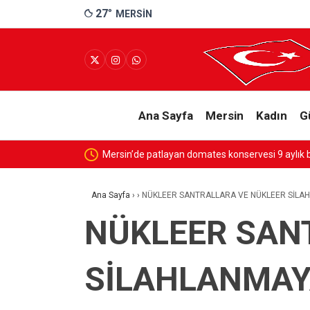
27
°
MERSIN
Ana Sayfa
Mersin
Kadın
G
ği yaktı
Ana Sayfa
›
›
NÜKLEER SANTRALLARA VE NÜKLEER SİLAH
NÜKLEER SAN
SİLAHLANMAY