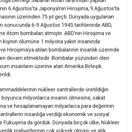
Doğa Derneği Sabahat Aslan tarafından yapılan
nin 6 Ağustos’ta Japonya’nın Hiroşima, 9 Ağustos’ta
asının üzerinden 75 yıl geçti. Dünyada uygulanan
ları sonucunda 6-9 Ağustos 1945 tarihlerinde ABD,
ne Atom bombaları atmıştır. ABD’nin Hiroşima ve
n kişinin ölümüne 1 milyona yakın insanında
e Hiroşima’ya atılan bombalarının insanlık üzerinde
halen devam etmektedir. Bombalar yüzünden ölen
asum insanların üzerine atan Amerika Birleşik
rildi.
ammaddelerinin nükleer santrallerde üretildiğin
ih boyunca milyonlarca insanın ölmesine, sakat
na ve hesaplanamayan milyarlarca para değerinin
ntrallerin insanlığa verdiği ekonomik ve sosyal
 ve Fukuşima da gördük. Dünyada birçok ülke, Nükleer
üvenlik maliyetlerinin çok yüksek olması ve atık