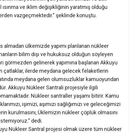
 ısınma ve iklim değişikliğinin yaratmış olduğu
llerden vazgeçmektedir.” şeklinde konuştu.
rs almadan ülkemizde yapımı planlanan nükleer
anların bilim dışı ve hukuksuz olduğun söyleyen
razları görmezden gelinerek yapımına başlanan Akkuyu
 çatlaklar, ilerde meydana gelecek felaketlerin
inşaatında meydana gelen olumsuzluklar kamuoyundan
 Akkuyu Nükleer Santrali projesiyle ilgili
mamaktadır. Nükleer santraller yaşamı bitirir. Kamu
klarımızı, işimizi, aşımızı sağlığımızı ve geleceğimizi
rin kurulmasını, Üklemizin nükleer çöplük olmasını
istemiyoruz.” dedi.
uyu Nükleer Santral projesi olmak üzere tüm nükleer