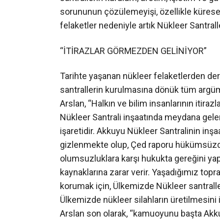
sorununun çözülemeyişi, özellikle küresel
felaketler nedeniyle artık Nükleer Santra
“İTİRAZLAR GÖRMEZDEN GELİNİYOR”
Tarihte yaşanan nükleer felaketlerden de
santrallerin kurulmasına dönük tüm argüm
Arslan, “Halkın ve bilim insanlarının iti
Nükleer Santrali inşaatında meydana gelen
işaretidir. Akkuyu Nükleer Santralinin 
gizlenmekte olup, Çed raporu hükümsüzdür.
olumsuzluklara karşı hukukta gereğini yap
kaynaklarına zarar verir. Yaşadığımız topra
korumak için, Ülkemizde Nükleer santralle
Ülkemizde nükleer silahların üretilmesini 
Arslan son olarak, “kamuoyunu başta Akk